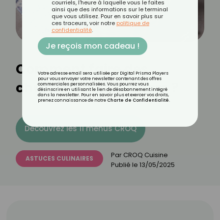
courriels, l'heure à laquelle vous le faites
ainsi que des informations sur le terminal
que vous utilisez. Pour en savoir plus sur
ces traceurs, voir notre
politique de
confidentialité
.
Je reçois mon cadeau !
Comment faire des
Votre adresse email sera utilisée par Digital Prisma Players
pour vous envoyer votre newsletter contenant des offres
churros chinois légers ?
commerciales personnalisées. Vous pourrez vous
désinscrire en utilisant le lien de désabonnement intégré
dans la newsletter. Pour en savoir plus et exercer vos droits,
prenez connaissance de notre
Charte de Confidentialité
.
Découvrez les 11 menus CROQ
Par
CROQ Cuisine
ASTUCES CULINAIRES
Publié le
13/05/2025