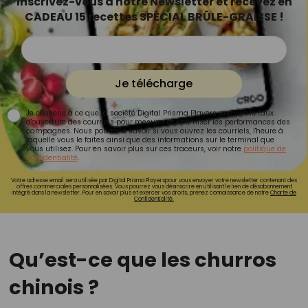
Inscrivez-vous à notre Newsletter et recevez en
CADEAU 15 recettes SPÉCIAL BRÛLE-GRAISSE !
Je télécharge
Je consens à ce que la société Digital Prisma Players analyse le taux
d'ouverture des courriels pour mesurer et optimiser les performances des
campagnes. Nous pourrons savoir si vous ouvrez les courriels, l'heure à
laquelle vous le faites ainsi que des informations sur le terminal que
vous utilisez. Pour en savoir plus sur ces traceurs, voir notre
politique de
confidentialité
.
Votre adresse email sera utilisée par Digital Prisma Playerspour vous envoyer votre newsletter contenant des
offres commerciales personnalisées. Vous pourrez vous désinscrire en utilisant le lien de désabonnement
intégré dans la newsletter. Pour en savoir plus et exercer vos droits, prenez connaissance de notre
Charte de
Confidentialité.
Qu’est-ce que les churros
chinois ?