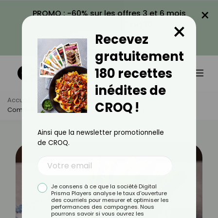
×
PROMO : -60% sur les offres 3 et 6 mois
×
avec le code CROQ60
Recevez
VOIR LA PROMO
gratuitement
180 recettes
inédites de
Accueil
Actus
Astuces Culinaires
CROQ !
Comment Faire Des Churros Chinois Légers ?
Ainsi que la newsletter promotionnelle
de CROQ.
Je consens à ce que la société Digital
Prisma Players analyse le taux d'ouverture
des courriels pour mesurer et optimiser les
performances des campagnes. Nous
pourrons savoir si vous ouvrez les