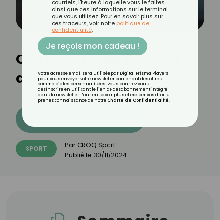
courriels, l'heure à laquelle vous le faites
ainsi que des informations sur le terminal
que vous utilisez. Pour en savoir plus sur
ces traceurs, voir notre
politique de
confidentialité
.
Je reçois mon cadeau !
Comment faire du yoga
assis ?
Votre adresse email sera utilisée par Digital Prisma Players
pour vous envoyer votre newsletter contenant des offres
commerciales personnalisées. Vous pourrez vous
désinscrire en utilisant le lien de désabonnement intégré
dans la newsletter. Pour en savoir plus et exercer vos droits,
prenez connaissance de notre
Charte de Confidentialité
.
Découvrez les 11 menus CROQ
Par
CROQ Sport
SPORT
Publié le
30/11/2024