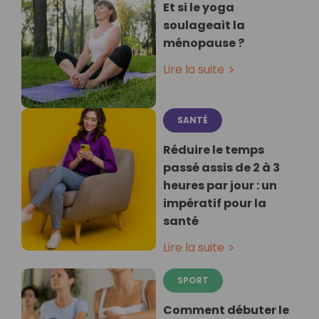
Et si le yoga
soulageait la
ménopause ?
Lire la suite
SANTÉ
Réduire le temps
passé assis de 2 à 3
heures par jour : un
impératif pour la
santé
Lire la suite
SPORT
Comment débuter le