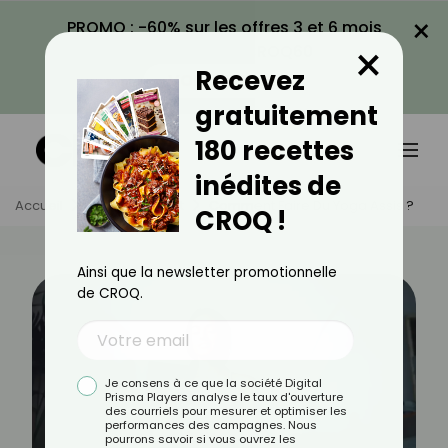
×
PROMO : -60% sur les offres 3 et 6 mois
×
avec le code CROQ60
Recevez
VOIR LA PROMO
gratuitement
180 recettes
inédites de
Accueil
Actus
Sport
Comment Faire Du Yoga Assis ?
CROQ !
Ainsi que la newsletter promotionnelle
de CROQ.
Je consens à ce que la société Digital
Prisma Players analyse le taux d'ouverture
des courriels pour mesurer et optimiser les
performances des campagnes. Nous
pourrons savoir si vous ouvrez les