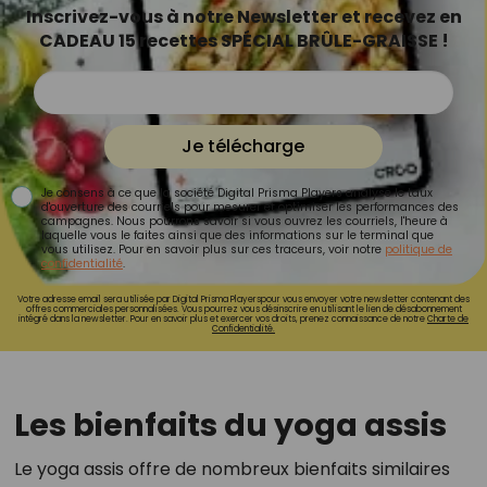
Inscrivez-vous à notre Newsletter et recevez en
CADEAU 15 recettes SPÉCIAL BRÛLE-GRAISSE !
Je télécharge
Je consens à ce que la société Digital Prisma Players analyse le taux
d'ouverture des courriels pour mesurer et optimiser les performances des
campagnes. Nous pourrons savoir si vous ouvrez les courriels, l'heure à
laquelle vous le faites ainsi que des informations sur le terminal que
vous utilisez. Pour en savoir plus sur ces traceurs, voir notre
politique de
confidentialité
.
Votre adresse email sera utilisée par Digital Prisma Playerspour vous envoyer votre newsletter contenant des
offres commerciales personnalisées. Vous pourrez vous désinscrire en utilisant le lien de désabonnement
intégré dans la newsletter. Pour en savoir plus et exercer vos droits, prenez connaissance de notre
Charte de
Confidentialité.
Les bienfaits du yoga assis
Le yoga assis offre de nombreux bienfaits similaires