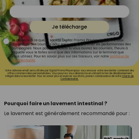
Je télécharge
Je consens à ce que la société Digital Prisma Players analyse le taux
d'ouverture des courriels pour mesurer et optimiser les performances des
campagnes. Nous pourrons savoir si vous ouvrez les courriels, l'heure à
laquelle vous le faites ainsi que des informations sur le terminal que
vous utilisez. Pour en savoir plus sur ces traceurs, voir notre
politique de
confidentialité
.
Votre adresse email sera utilisée par Digital Prisma Playerspour vous envoyer votre newsletter contenant des
offres commerciales personnalisées. Vous pourrez vous désinscrire en utilisant le lien de désabonnement
intégré dans la newsletter. Pour en savoir plus et exercer vos droits, prenez connaissance de notre
Charte de
Confidentialité.
Pourquoi faire un lavement intestinal ?
Le lavement est généralement recommandé pour :