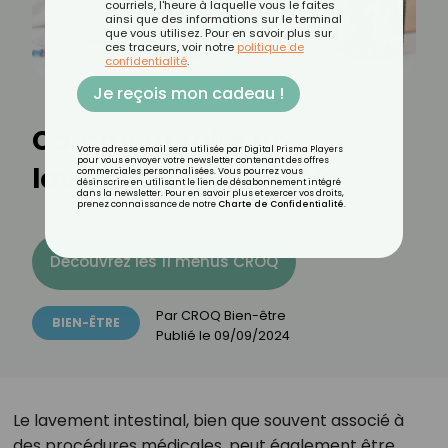
courriels, l'heure à laquelle vous le faites
ainsi que des informations sur le terminal
que vous utilisez. Pour en savoir plus sur
ces traceurs, voir notre
politique de
confidentialité
.
Je reçois mon cadeau !
Comment faire un
Votre adresse email sera utilisée par Digital Prisma Players
pour vous envoyer votre newsletter contenant des offres
lavement intestinal ?
commerciales personnalisées. Vous pourrez vous
désinscrire en utilisant le lien de désabonnement intégré
dans la newsletter. Pour en savoir plus et exercer vos droits,
prenez connaissance de notre
Charte de Confidentialité
.
Découvrez les 11 menus CROQ
Par
CROQ Bien-être
BIEN-ÊTRE
Publié le
09/09/2024
Le lavement intestinal, bien que souvent associé à
des procédures médicales, peut également être