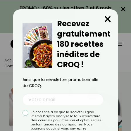
×
PROMO : -60% sur les offres 3 et 6 mois
×
avec le code CROQ60
Recevez
VOIR LA PROMO
gratuitement
180 recettes
inédites de
Accueil
Actus
Bien-Être
CROQ !
Comment Faire Un Lavement Intestinal ?
Ainsi que la newsletter promotionnelle
de CROQ.
Je consens à ce que la société Digital
Prisma Players analyse le taux d'ouverture
des courriels pour mesurer et optimiser les
performances des campagnes. Nous
pourrons savoir si vous ouvrez les