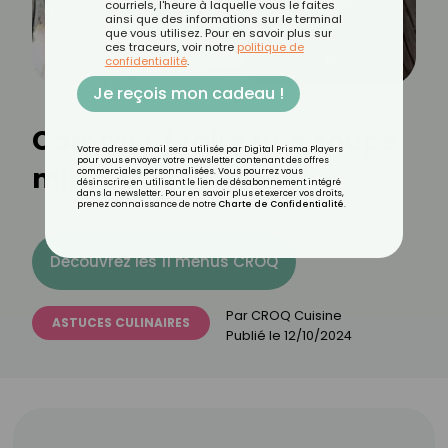
courriels, l'heure à laquelle vous le faites
ainsi que des informations sur le terminal
que vous utilisez. Pour en savoir plus sur
ces traceurs, voir notre
politique de
confidentialité
.
Je reçois mon cadeau !
Comment faire une soupe
Votre adresse email sera utilisée par Digital Prisma Players
pour vous envoyer votre newsletter contenant des offres
minestrone légère ?
commerciales personnalisées. Vous pourrez vous
désinscrire en utilisant le lien de désabonnement intégré
dans la newsletter. Pour en savoir plus et exercer vos droits,
prenez connaissance de notre
Charte de Confidentialité
.
Découvrez les 11 menus CROQ
Par
CROQ Cuisine
ASTUCES CULINAIRES
Publié le
12/10/2024