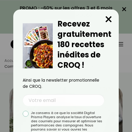
×
PROMO : -60% sur les offres 3 et 6 mois
×
avec le code CROQ60
Recevez
VOIR LA PROMO
gratuitement
180 recettes
inédites de
Accueil
Actus
Astuces Culinaires
CROQ !
Comment Faire Une Soupe Minestrone Légère ?
Ainsi que la newsletter promotionnelle
de CROQ.
Je consens à ce que la société Digital
Prisma Players analyse le taux d'ouverture
des courriels pour mesurer et optimiser les
performances des campagnes. Nous
pourrons savoir si vous ouvrez les