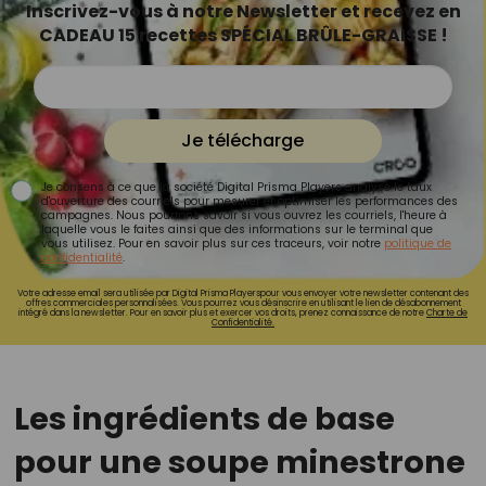
Inscrivez-vous à notre Newsletter et recevez en
CADEAU 15 recettes SPÉCIAL BRÛLE-GRAISSE !
Je télécharge
Je consens à ce que la société Digital Prisma Players analyse le taux
d'ouverture des courriels pour mesurer et optimiser les performances des
campagnes. Nous pourrons savoir si vous ouvrez les courriels, l'heure à
laquelle vous le faites ainsi que des informations sur le terminal que
vous utilisez. Pour en savoir plus sur ces traceurs, voir notre
politique de
confidentialité
.
Votre adresse email sera utilisée par Digital Prisma Playerspour vous envoyer votre newsletter contenant des
offres commerciales personnalisées. Vous pourrez vous désinscrire en utilisant le lien de désabonnement
intégré dans la newsletter. Pour en savoir plus et exercer vos droits, prenez connaissance de notre
Charte de
Confidentialité.
Les ingrédients de base
pour une soupe minestrone