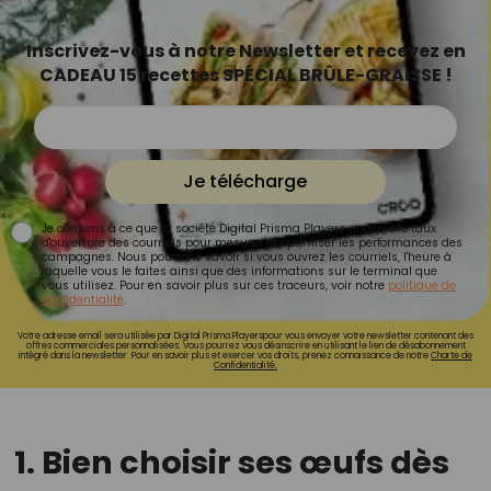
Inscrivez-vous à notre Newsletter et recevez en
CADEAU 15 recettes SPÉCIAL BRÛLE-GRAISSE !
Je télécharge
Je consens à ce que la société Digital Prisma Players analyse le taux
d'ouverture des courriels pour mesurer et optimiser les performances des
campagnes. Nous pourrons savoir si vous ouvrez les courriels, l'heure à
laquelle vous le faites ainsi que des informations sur le terminal que
vous utilisez. Pour en savoir plus sur ces traceurs, voir notre
politique de
confidentialité
.
Votre adresse email sera utilisée par Digital Prisma Playerspour vous envoyer votre newsletter contenant des
offres commerciales personnalisées. Vous pourrez vous désinscrire en utilisant le lien de désabonnement
intégré dans la newsletter. Pour en savoir plus et exercer vos droits, prenez connaissance de notre
Charte de
Confidentialité.
1. Bien choisir ses œufs dès