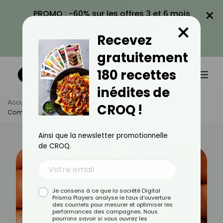
×
PROMO : -60% sur les offres 3 et 6 mois
×
avec le code CROQ60
Recevez
VOIR LA PROMO
gratuitement
180 recettes
inédites de
Accueil
Actus
Astuces Culinaires
CROQ !
Comment Prolonger La Fraîcheur De Ses Œufs ?
Ainsi que la newsletter promotionnelle
de CROQ.
Je consens à ce que la société Digital
Prisma Players analyse le taux d'ouverture
des courriels pour mesurer et optimiser les
performances des campagnes. Nous
pourrons savoir si vous ouvrez les