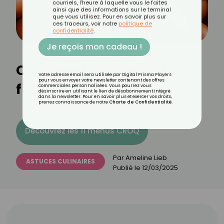
courriels, l'heure à laquelle vous le faites
ainsi que des informations sur le terminal
que vous utilisez. Pour en savoir plus sur
ces traceurs, voir notre
politique de
confidentialité
.
Je reçois mon cadeau !
Comment prolonger la
Votre adresse email sera utilisée par Digital Prisma Players
pour vous envoyer votre newsletter contenant des offres
fraîcheur de ses œufs ?
commerciales personnalisées. Vous pourrez vous
désinscrire en utilisant le lien de désabonnement intégré
dans la newsletter. Pour en savoir plus et exercer vos droits,
prenez connaissance de notre
Charte de Confidentialité
.
Découvrez les 11 menus CROQ
Par
Ameline Lieb
ASTUCES CULINAIRES
Publié le
12/03/2025