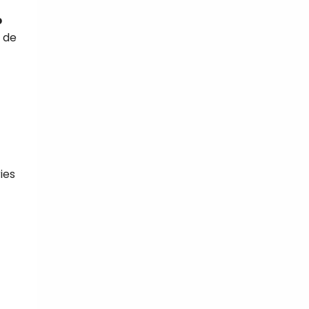
p
t de
ies