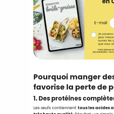
en 
E-mail
Je consens 
pour mesure
ouvrez les c
que vous uti
Votre adresse em
personnalisées. Vous 
Pourquoi manger des
favorise la perte de 
1. Des protéines complète
Les œufs contiennent
tous les acides 