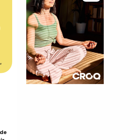
er
×
t 180
 CROQ
 de
nnelle de