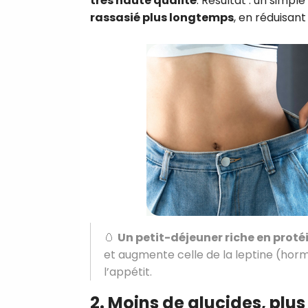
très haute qualité
. Résultat : un simpl
rassasié plus longtemps
, en réduisant
🥚
Un petit-déjeuner riche en proté
et augmente celle de la leptine (horm
l’appétit.
2. Moins de glucides, plus