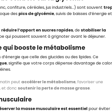
nc, confiture, céréales, jus industriels…) sont souvent
tro
ovoque des
pics de glycémie
, suivis de baisses d’énergie e
e
réduire l’apport en sucres rapides
, de
stabiliser la
e qui poussent souvent à grignoter avant le déjeuner.
e qui booste le métabolisme
d’énergie que celle des glucides ou des lipides. Ce
que
, signifie que votre corps dépense davantage de calor
éines.
 matin peut
accélérer le métabolisme
, favoriser une
, et donc
soutenir la perte de masse grasse
.
 musculaire
éserver la masse musculaire est essentiel
pour éviter