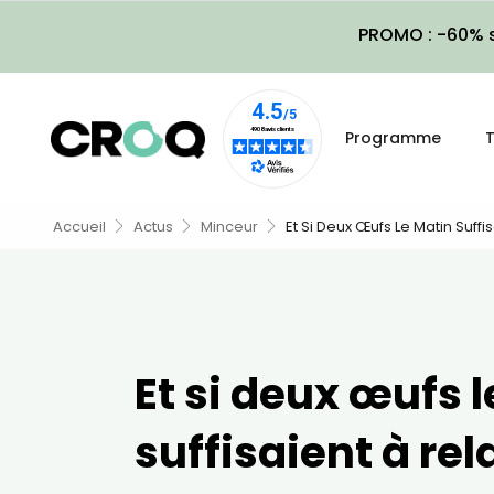
PROMO : -60% s
Programme
T
Accueil
Actus
Minceur
Et Si Deux Œufs Le Matin Suff
Et si deux œufs 
suffisaient à re