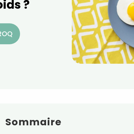
oids ?
CROQ
Sommaire