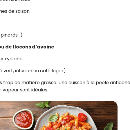
mes de saison
épinards…)
u de flocons d’avoine
ntioxydants
é vert, infusion ou café léger)
ans trop de matière grasse. Une cuisson à la poêle antiadh
on vapeur sont idéales.