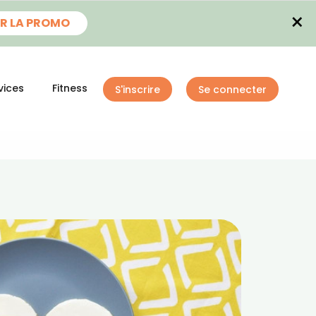
×
R LA PROMO
vices
Fitness
S'inscrire
Se connecter