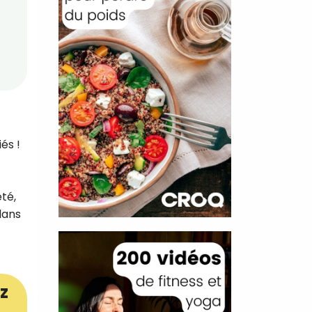
és !
été,
dans
z