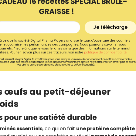
CADEAU 15 recettes SPÉCIAL BRÛLE-
GRAISSE !
Je télécharge
à ce que la société Digital Prisma Players analyse le taux d'ouverture des courriels
r et optimiser les performances des campagnes. Nous pourrons savoir si vous
ourriels, l'heure à laquelle vous le faites ainsi que des informations sur le terminal
lisez. Pour en savoir plus sur ces traceurs, voir notre
politique de confidentialité
.
ail sera utilisée par Digital Prisma Playerspour vous envoyer votre newsletter contenant des offres commerciales
pourrez vous désinscrire en utilisant le lien de désabonnement intégré dans la newsletter. Pour en savoir plus et exerc
vos droits, prenez connaissance de notre
Charte de Confidentialité.
 œufs au petit-déjeuner
Recevez gratuitemen
poids
recettes inédites de
s pour une satiété durable
!
aminés essentiels
, ce qui en fait
une protéine complète
Ainsi que la newsletter promotio