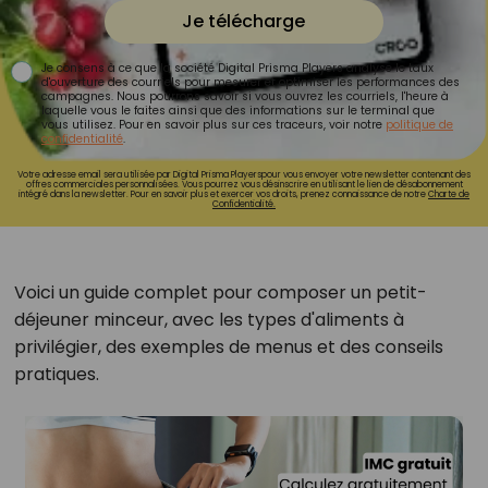
Je télécharge
Je consens à ce que la société Digital Prisma Players analyse le taux
d'ouverture des courriels pour mesurer et optimiser les performances des
campagnes. Nous pourrons savoir si vous ouvrez les courriels, l'heure à
laquelle vous le faites ainsi que des informations sur le terminal que
vous utilisez. Pour en savoir plus sur ces traceurs, voir notre
politique de
confidentialité
.
Votre adresse email sera utilisée par Digital Prisma Playerspour vous envoyer votre newsletter contenant des
offres commerciales personnalisées. Vous pourrez vous désinscrire en utilisant le lien de désabonnement
intégré dans la newsletter. Pour en savoir plus et exercer vos droits, prenez connaissance de notre
Charte de
Confidentialité.
Voici un guide complet pour composer un petit-
déjeuner minceur, avec les types d'aliments à
privilégier, des exemples de menus et des conseils
pratiques.