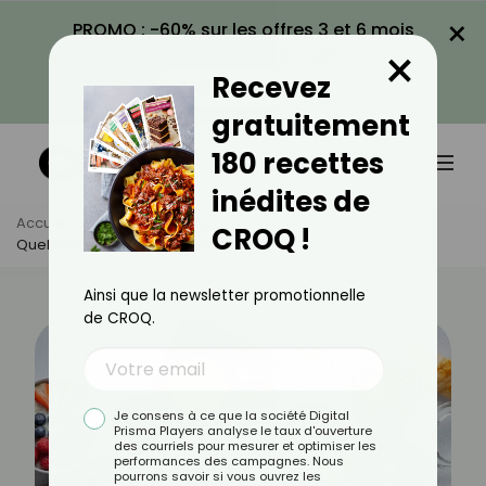
×
PROMO : -60% sur les offres 3 et 6 mois
×
avec le code CROQ60
Recevez
VOIR LA PROMO
gratuitement
180 recettes
inédites de
Accueil
Actus
Minceur
CROQ !
Quel Petit-Déjeuner Fait Le Plus Maigrir ?
Ainsi que la newsletter promotionnelle
de CROQ.
Je consens à ce que la société Digital
Prisma Players analyse le taux d'ouverture
des courriels pour mesurer et optimiser les
performances des campagnes. Nous
pourrons savoir si vous ouvrez les