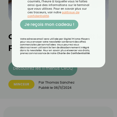
courriels, l'heure à laquelle vous le faites
ainsi que des informations sur le terminal
que vous utilisez. Pour en savoir plus sur
ces traceurs, voir notre
politique de
confidentialité
.
Je reçois mon cadeau !
Quel petit-déjeuner fait le
Votre adresse email sera utilisée par Digital Prisma Players
pour vous envoyer votre newsletter contenant des offres
plus maigrir ?
commerciales personnalisées. Vous pourrez vous
désinscrire en utilisant le lien de désabonnement intégré
dans la newsletter. Pour en savoir plus et exercer vos droits,
prenez connaissance de notre
Charte de Confidentialité
.
Découvrez les 11 menus CROQ
Par
Thomas Sanchez
MINCEUR
Publié le
06/11/2024