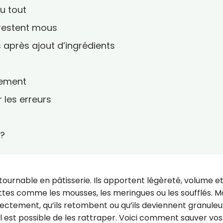
u tout
 restent mous
s après ajout d’ingrédients
dement
 les erreurs
 ?
ournable en pâtisserie. Ils apportent légèreté, volume e
es comme les mousses, les meringues ou les soufflés. Mai
rectement, qu’ils retombent ou qu’ils deviennent granuleu
l est possible de les rattraper. Voici comment sauver vos