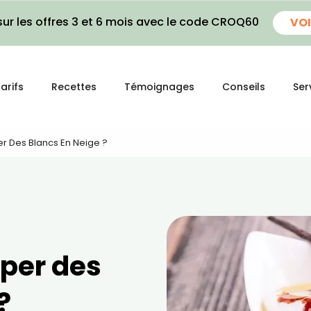
ur les offres 3 et 6 mois avec le code CROQ60
VOI
arifs
Recettes
Témoignages
Conseils
Ser
 Des Blancs En Neige ?
per des
?