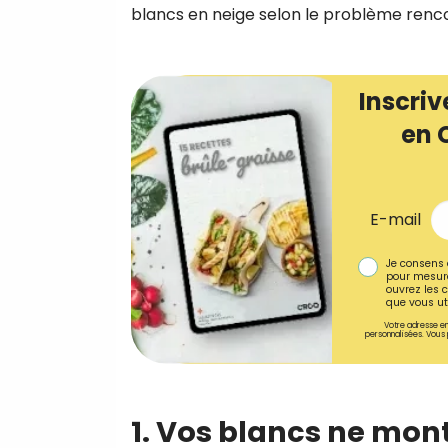
blancs en neige selon le problème renc
Inscriv
en 
E-mail
Je consens 
pour mesure
ouvrez les c
que vous uti
Votre adresse em
personnalisées. Vous 
1. Vos blancs ne mon