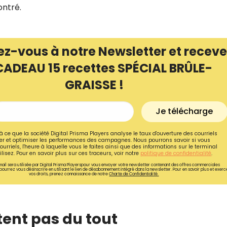
ontré.
ez-vous à notre Newsletter et receve
CADEAU 15 recettes SPÉCIAL BRÛLE-
GRAISSE !
Je télécharge
à ce que la société Digital Prisma Players analyse le taux d'ouverture des courriels
r et optimiser les performances des campagnes. Nous pourrons savoir si vous
ourriels, l'heure à laquelle vous le faites ainsi que des informations sur le terminal
lisez. Pour en savoir plus sur ces traceurs, voir notre
politique de confidentialité
.
Recevez gratuitemen
ail sera utilisée par Digital Prisma Playerspour vous envoyer votre newsletter contenant des offres commerciales
pourrez vous désinscrire en utilisant le lien de désabonnement intégré dans la newsletter. Pour en savoir plus et exerc
vos droits, prenez connaissance de notre
Charte de Confidentialité.
recettes inédites de
!
tent pas du tout
Ainsi que la newsletter promotio