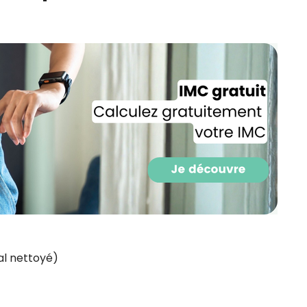
CROQ.
Je consens à ce que la société Digi
Prisma Players analyse le taux d'ou
des courriels pour mesurer et optim
performances des campagnes. No
pourrons savoir si vous ouvrez les co
l'heure à laquelle vous le faites ains
des informations sur le terminal qu
utilisez. Pour en savoir plus sur ces 
voir notre
politique de confidentialit
Je reçois mon cadeau !
Votre adresse email sera utilisée par Digital Prisma Playe
envoyer votre newsletter contenant des offres commercial
al nettoyé)
personnalisées. Vous pourrez vous désinscrire en utilisan
désabonnement intégré dans la newsletter. Pour en savoi
exercer vos droits, prenez connaissance de notre
Charte 
Confidentialité
.