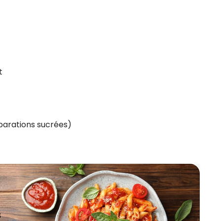
t
éparations sucrées)