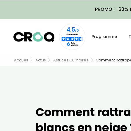
PROMO : -60% s
Programme
T
Accueil
Actus
Astuces Culinaires
Comment Rattraper
Comment rattra
blancs en neige 