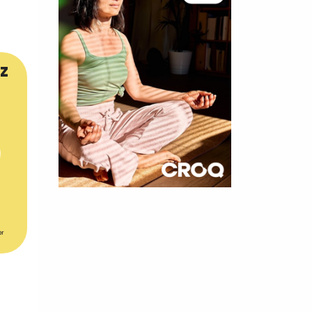
z
×
t 180
er
 CROQ
nnelle de