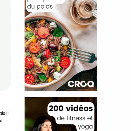
t
s il
x.