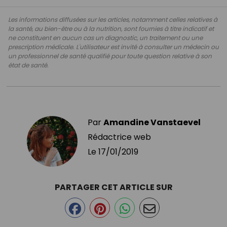
Les informations diffusées sur les articles, notamment celles relatives à
la santé, au bien-être ou à la nutrition, sont fournies à titre indicatif et
ne constituent en aucun cas un diagnostic, un traitement ou une
prescription médicale. L'utilisateur est invité à consulter un médecin ou
un professionnel de santé qualifié pour toute question relative à son
état de santé.
Par
Amandine Vanstaevel
Rédactrice web
Le
17/01/2019
PARTAGER CET ARTICLE SUR