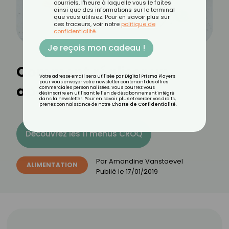
courriels, l'heure à laquelle vous le faites
ainsi que des informations sur le terminal
que vous utilisez. Pour en savoir plus sur
ces traceurs, voir notre
politique de
confidentialité
.
Je reçois mon cadeau !
Comment réaliser un
Votre adresse email sera utilisée par Digital Prisma Players
pour vous envoyer votre newsletter contenant des offres
apéritif léger ?
commerciales personnalisées. Vous pourrez vous
désinscrire en utilisant le lien de désabonnement intégré
dans la newsletter. Pour en savoir plus et exercer vos droits,
prenez connaissance de notre
Charte de Confidentialité
.
Découvrez les 11 menus CROQ
Par
Amandine Vanstaevel
ALIMENTATION
Publié le
17/01/2019