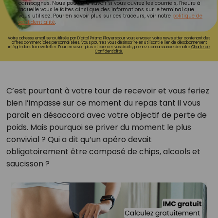
campagnes. Nous pourrons savoir si vous ouvrez les courriels, l'heure à
laquelle vous le faites ainsi que des informations sur le terminal que
vous utilisez. Pour en savoir plus sur ces traceurs, voir notre
politique de
confidentialité
.
Votre adresse email sera utilisée par Digital Prisma Playerspour vous envoyer votre newsletter contenant des
offres commerciales personnalisées. Vous pourrez vous désinscrire en utilisant le lien de désabonnement
intégré dans la newsletter. Pour en savoir plus et exercer vos droits, prenez connaissance de notre
Charte de
Confidentialité.
C’est pourtant à votre tour de recevoir et vous feriez
bien l’impasse sur ce moment du repas tant il vous
parait en désaccord avec votre objectif de perte de
poids. Mais pourquoi se priver du moment le plus
convivial ? Qui a dit qu’un apéro devait
obligatoirement être composé de chips, alcools et
saucisson ?