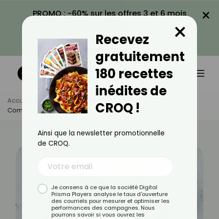
×
PROMO : -60% sur les offres 3 et 6 mois
×
avec le code CROQ60
Recevez
VOIR LA PROMO
gratuitement
180 recettes
inédites de
Accueil
Actus
Alimentation
CROQ !
Comment Réaliser Un Apéritif Léger ?
Ainsi que la newsletter promotionnelle
de CROQ.
Je consens à ce que la société Digital
Prisma Players analyse le taux d'ouverture
des courriels pour mesurer et optimiser les
performances des campagnes. Nous
pourrons savoir si vous ouvrez les