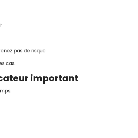
i”
renez pas de risque
es cas.
dicateur important
emps.