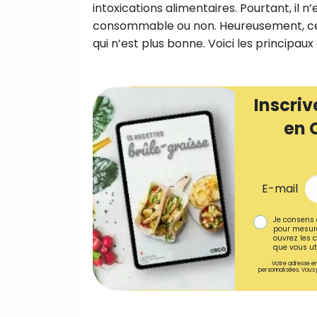
intoxications alimentaires. Pourtant, il n
consommable ou non. Heureusement, cer
qui n’est plus bonne. Voici les principaux
Inscriv
en 
E-mail
Je consens 
pour mesure
ouvrez les c
que vous uti
Votre adresse em
personnalisées. Vous 