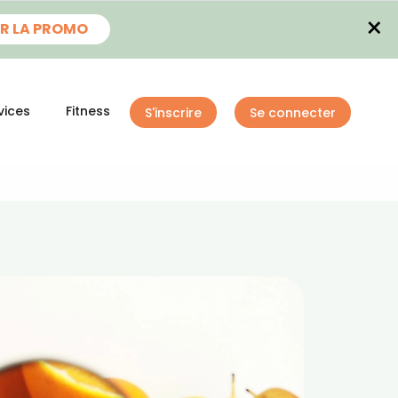
×
R LA PROMO
vices
Fitness
S'inscrire
Se connecter