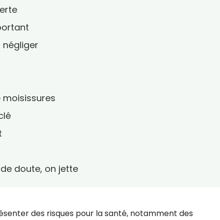
lerte
portant
s négliger
e moisissures
clé
t
s de doute, on jette
senter des risques pour la santé, notamment des