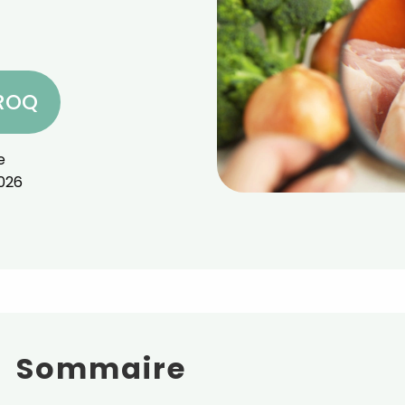
CROQ
e
026
Sommaire