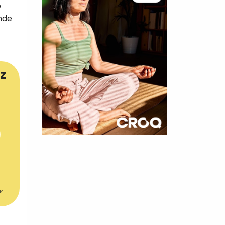
e
nde
z
×
t 180
 CROQ
er
nnelle de