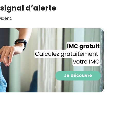
CROQ.
 signal d’alerte
vident.
Je consens à ce que la société Digi
Prisma Players analyse le taux d'ou
des courriels pour mesurer et optim
performances des campagnes. No
pourrons savoir si vous ouvrez les co
l'heure à laquelle vous le faites ains
des informations sur le terminal qu
utilisez. Pour en savoir plus sur ces 
voir notre
politique de confidentialit
Je reçois mon cadeau !
Votre adresse email sera utilisée par Digital Prisma Playe
envoyer votre newsletter contenant des offres commercial
personnalisées. Vous pourrez vous désinscrire en utilisan
désabonnement intégré dans la newsletter. Pour en savoi
exercer vos droits, prenez connaissance de notre
Charte 
Confidentialité
.