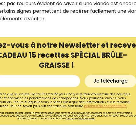
’est pas toujours évident de savoir si une viande est encor
tains signes permettent de repérer facilement une via
 éléments à vérifier.
ez-vous à notre Newsletter et receve
CADEAU 15 recettes SPÉCIAL BRÛLE-
GRAISSE !
Je télécharge
à ce que la société Digital Prisma Players analyse le taux d'ouverture des courriels
r et optimiser les performances des campagnes. Nous pourrons savoir si vous
Recevez gratuitemen
ourriels, l'heure à laquelle vous le faites ainsi que des informations sur le terminal
lisez. Pour en savoir plus sur ces traceurs, voir notre
politique de confidentialité
.
recettes inédites de
ail sera utilisée par Digital Prisma Playerspour vous envoyer votre newsletter contenant des offres commerciales
pourrez vous désinscrire en utilisant le lien de désabonnement intégré dans la newsletter. Pour en savoir plus et exerc
!
vos droits, prenez connaissance de notre
Charte de Confidentialité.
Ainsi que la newsletter promotio