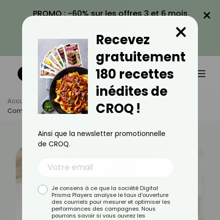
×
PROMO : -60% sur les offres 3 et 6 mois
×
avec le code CROQ60
Recevez
VOIR LA PROMO
gratuitement
180 recettes
inédites de
Accueil
Actus
Astuces Culinaires
CROQ !
Comment Rendre Votre Cake Plus Moelleux ?
Ainsi que la newsletter promotionnelle
de CROQ.
Je consens à ce que la société Digital
Prisma Players analyse le taux d'ouverture
des courriels pour mesurer et optimiser les
performances des campagnes. Nous
pourrons savoir si vous ouvrez les