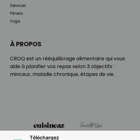
Services
Fitness
Yoga
À PROPOS
CROQ est un rééquilibrage alimentaire qui vous
aide à planifier vos repas selon 3 objectifs :
minceur, maladie chronique, étapes de vie.
Téléchargez