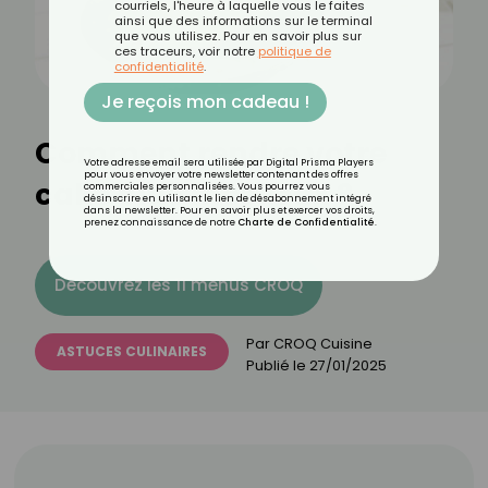
courriels, l'heure à laquelle vous le faites
ainsi que des informations sur le terminal
que vous utilisez. Pour en savoir plus sur
ces traceurs, voir notre
politique de
confidentialité
.
Je reçois mon cadeau !
Comment rendre votre
Votre adresse email sera utilisée par Digital Prisma Players
pour vous envoyer votre newsletter contenant des offres
cake plus moelleux ?
commerciales personnalisées. Vous pourrez vous
désinscrire en utilisant le lien de désabonnement intégré
dans la newsletter. Pour en savoir plus et exercer vos droits,
prenez connaissance de notre
Charte de Confidentialité
.
Découvrez les 11 menus CROQ
Par
CROQ Cuisine
ASTUCES CULINAIRES
Publié le
27/01/2025