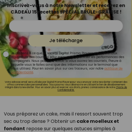
Inscrivez-vous à notre Newsletter et recevez en
CADEAU 15 recettes SPÉCIAL BRÛLE-GRAISSE !
Je télécharge
Je consens à ce que la société Digital Prisma Players analyse le taux
d'ouverture des courriels pour mesurer et optimiser les performances des
campagnes. Nous pourrons savoir si vous ouvrez les courriels, l'heure à
laquelle vous le faites ainsi que des informations sur le terminal que
vous utilisez. Pour en savoir plus sur ces traceurs, voir notre
politique de
confidentialité
.
Votre adresse email sera utilisée par Digital Prisma Playerspour vous envoyer votre newsletter contenant des
offres commerciales personnalisées. Vous pourrez vous désinscrire en utilisant le lien de désabonnement
intégré dans la newsletter. Pour en savoir plus et exercer vos droits, prenez connaissance de notre
Charte de
Confidentialité.
Vous préparez un cake, mais il ressort souvent trop
sec ou trop dense ? Obtenir un
cake moelleux et
fondant
repose sur quelques astuces simples à