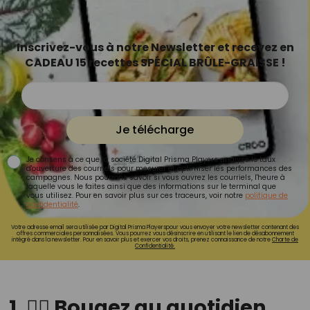
Inscrivez-vous à notre Newsletter et recevez en
CADEAU 15 recettes SPÉCIAL BRÛLE-GRAISSE !
Je télécharge
Je consens à ce que la société Digital Prisma Players analyse le taux
d'ouverture des courriels pour mesurer et optimiser les performances des
campagnes. Nous pourrons savoir si vous ouvrez les courriels, l'heure à
laquelle vous le faites ainsi que des informations sur le terminal que
vous utilisez. Pour en savoir plus sur ces traceurs, voir notre
politique de
confidentialité
.
Votre adresse email sera utilisée par Digital Prisma Playerspour vous envoyer votre newsletter contenant des
offres commerciales personnalisées. Vous pourrez vous désinscrire en utilisant le lien de désabonnement
intégré dans la newsletter. Pour en savoir plus et exercer vos droits, prenez connaissance de notre
Charte de
Confidentialité.
1. 🚶‍♂️ Bougez au quotidien…