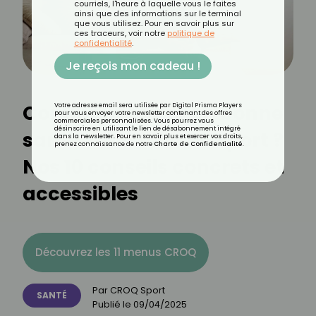
courriels, l'heure à laquelle vous le faites
ainsi que des informations sur le terminal
que vous utilisez. Pour en savoir plus sur
ces traceurs, voir notre
politique de
confidentialité
.
Je reçois mon cadeau !
Comment rester en bonne
Votre adresse email sera utilisée par Digital Prisma Players
pour vous envoyer votre newsletter contenant des offres
commerciales personnalisées. Vous pourrez vous
désinscrire en utilisant le lien de désabonnement intégré
santé sans faire de sport ?
dans la newsletter. Pour en savoir plus et exercer vos droits,
prenez connaissance de notre
Charte de Confidentialité
.
Nos 10 conseils concrets et
accessibles
Découvrez les 11 menus CROQ
Par
CROQ Sport
SANTÉ
Publié le
09/04/2025