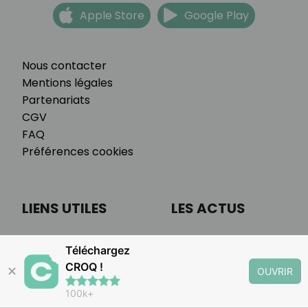
Apple Store
Google Play
Nous contacter
Mentions légales
Partenariats
CGV
FAQ
Préférences cookies
LIENS UTILES
LES ACTUS
Accueil
Actualités
Téléchargez
Programme
Astuces culinaires
CROQ !
✕
OUVRIR
Tarifs
Alimentation
Témoignages
Bien-être
100k+