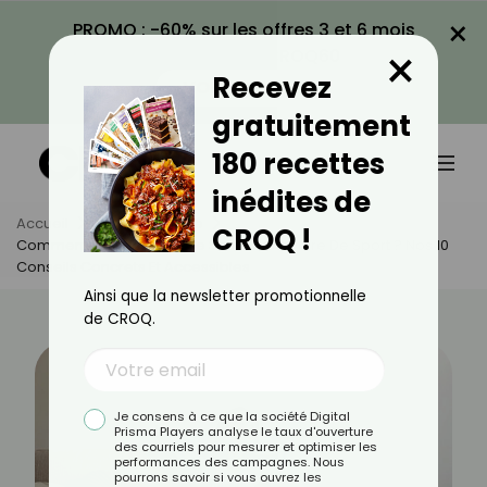
×
PROMO : -60% sur les offres 3 et 6 mois
×
avec le code CROQ60
Recevez
VOIR LA PROMO
gratuitement
180 recettes
inédites de
Accueil
Actus
Santé
CROQ !
Comment Rester En Bonne Santé Sans Faire De Sport ? Nos 10
Conseils Concrets Et Accessibles
Ainsi que la newsletter promotionnelle
de CROQ.
Je consens à ce que la société Digital
Prisma Players analyse le taux d'ouverture
des courriels pour mesurer et optimiser les
performances des campagnes. Nous
pourrons savoir si vous ouvrez les