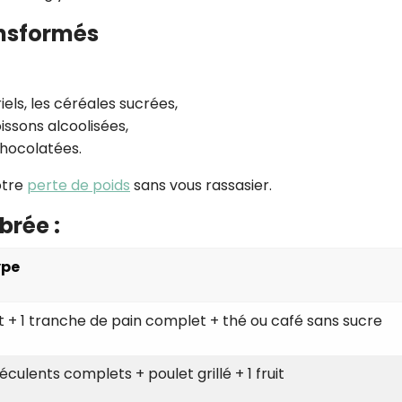
ansformés
iels, les céréales sucrées,
oissons alcoolisées,
chocolatées.
otre
perte de poids
sans vous rassasier.
brée :
ype
uit + 1 tranche de pain complet + thé ou café sans sucre
culents complets + poulet grillé + 1 fruit