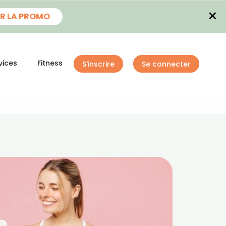
×
R LA PROMO
vices
Fitness
S'inscrire
Se connecter