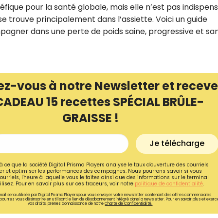
éfique pour la santé globale, mais elle n’est pas indispen
 se trouve principalement dans l’assiette. Voici un guide
agner dans une perte de poids saine, progressive et sa
ez-vous à notre Newsletter et receve
CADEAU 15 recettes SPÉCIAL BRÛLE-
GRAISSE !
Je télécharge
Recevez gratuitemen
à ce que la société Digital Prisma Players analyse le taux d'ouverture des courriels
r et optimiser les performances des campagnes. Nous pourrons savoir si vous
recettes inédites de
ourriels, l'heure à laquelle vous le faites ainsi que des informations sur le terminal
lisez. Pour en savoir plus sur ces traceurs, voir notre
politique de confidentialité
.
!
ail sera utilisée par Digital Prisma Playerspour vous envoyer votre newsletter contenant des offres commerciales
pourrez vous désinscrire en utilisant le lien de désabonnement intégré dans la newsletter. Pour en savoir plus et exerc
vos droits, prenez connaissance de notre
Charte de Confidentialité.
Ainsi que la newsletter promotio