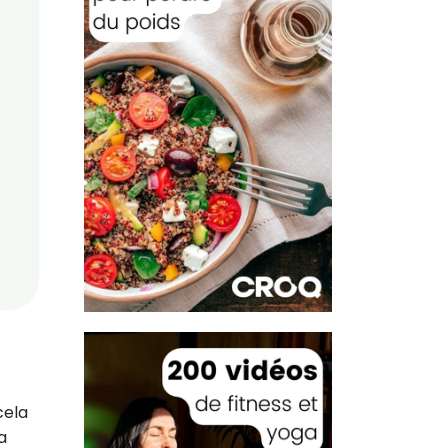
cela
a