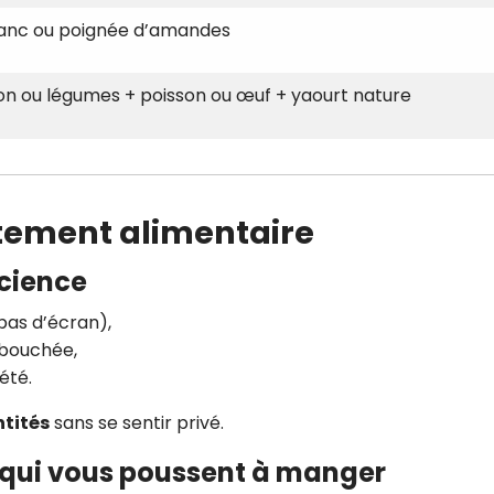
anc ou poignée d’amandes
n ou légumes + poisson ou œuf + yaourt nature
rtement alimentaire
cience
pas d’écran),
 bouchée,
été.
ntités
sans se sentir privé.
s qui vous poussent à manger