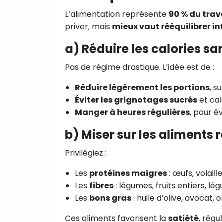
L’alimentation représente
90 % du trav
priver, mais
mieux vaut rééquilibrer i
a)
Réduire les calories sa
Pas de régime drastique. L’idée est de :
Réduire légèrement les portions
, s
Éviter les grignotages sucrés
et cal
Manger à heures régulières
, pour év
b)
Miser sur les aliments 
Privilégiez :
Les
protéines maigres
: œufs, volaill
Les
fibres
: légumes, fruits entiers, lé
Les
bons gras
: huile d’olive, avocat,
Ces aliments favorisent la
satiété
, régu