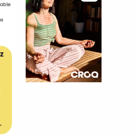
sable
ns
z
×
t 180
 CROQ
er
nnelle de