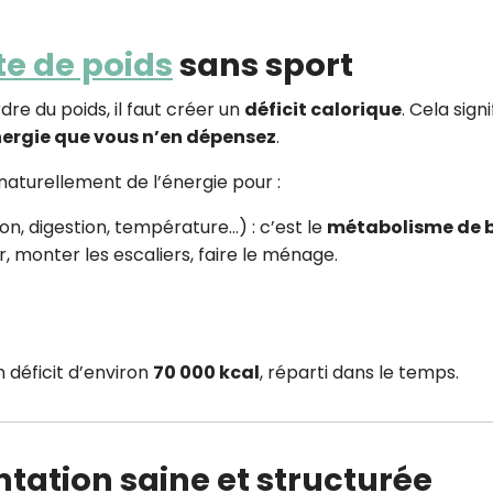
CROQ.
te de poids
sans sport
dre du poids, il faut créer un
déficit calorique
. Cela signi
Je consens à ce que la société Digi
ergie que vous n’en dépensez
.
Prisma Players analyse le taux d'ou
des courriels pour mesurer et optim
aturellement de l’énergie pour :
performances des campagnes. No
pourrons savoir si vous ouvrez les co
l'heure à laquelle vous le faites ains
ion, digestion, température…) : c’est le
métabolisme de 
des informations sur le terminal qu
r, monter les escaliers, faire le ménage.
utilisez. Pour en savoir plus sur ces 
voir notre
politique de confidentialit
Je reçois mon cadeau !
n déficit d’environ
70 000 kcal
, réparti dans le temps.
Votre adresse email sera utilisée par Digital Prisma Playe
envoyer votre newsletter contenant des offres commercial
personnalisées. Vous pourrez vous désinscrire en utilisan
désabonnement intégré dans la newsletter. Pour en savoi
exercer vos droits, prenez connaissance de notre
Charte 
Confidentialité
.
ntation saine et structurée