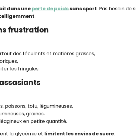
ail dans une
perte de poids
sans sport
. Pas besoin de 
ntelligemment
.
ns frustration
urtout des féculents et matières grasses,
oriques,
iter les fringales.
rassasiants
es, poissons, tofu, légumineuses,
gumineuses, graines,
 oléagineux en petite quantité.
lent la glycémie et
limitent les envies de sucre
.