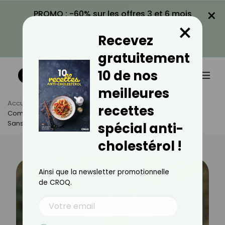
×
PROMO : -60% sur les offres 3 et 6 mois
×
avec le code CROQ60
Recevez
VOIR LA PROMO
gratuitement
10 de nos
meilleures
Accueil
Actus
Sport
recettes
Comment Sécher À 60 Ans ? Les Clés Pour Perdre Du Gras
Sans Perdre De Muscle
spécial anti-
cholestérol !
Ainsi que la newsletter promotionnelle
de CROQ.