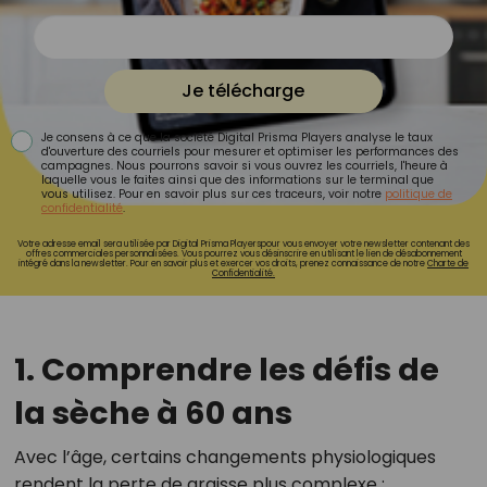
Je télécharge
Je consens à ce que la société Digital Prisma Players analyse le taux
d'ouverture des courriels pour mesurer et optimiser les performances des
campagnes. Nous pourrons savoir si vous ouvrez les courriels, l'heure à
laquelle vous le faites ainsi que des informations sur le terminal que
vous utilisez. Pour en savoir plus sur ces traceurs, voir notre
politique de
confidentialité
.
Votre adresse email sera utilisée par Digital Prisma Playerspour vous envoyer votre newsletter contenant des
offres commerciales personnalisées. Vous pourrez vous désinscrire en utilisant le lien de désabonnement
intégré dans la newsletter. Pour en savoir plus et exercer vos droits, prenez connaissance de notre
Charte de
Confidentialité.
1. Comprendre les défis de
la sèche à 60 ans
Avec l’âge, certains changements physiologiques
rendent la perte de graisse plus complexe :