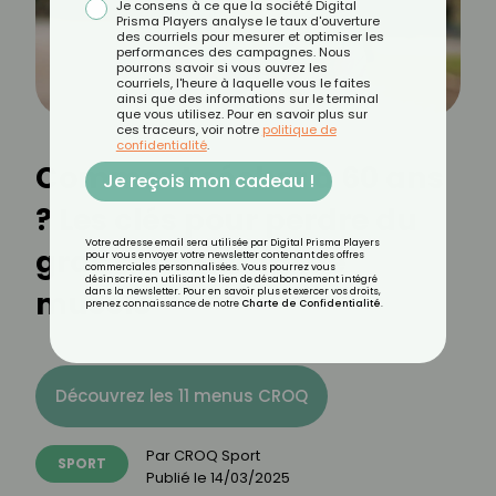
Je consens à ce que la société Digital
Prisma Players analyse le taux d'ouverture
des courriels pour mesurer et optimiser les
performances des campagnes. Nous
pourrons savoir si vous ouvrez les
courriels, l'heure à laquelle vous le faites
ainsi que des informations sur le terminal
que vous utilisez. Pour en savoir plus sur
ces traceurs, voir notre
politique de
confidentialité
.
Comment sécher à 60 ans
Je reçois mon cadeau !
? Les clés pour perdre du
Votre adresse email sera utilisée par Digital Prisma Players
gras sans perdre de
pour vous envoyer votre newsletter contenant des offres
commerciales personnalisées. Vous pourrez vous
désinscrire en utilisant le lien de désabonnement intégré
muscle
dans la newsletter. Pour en savoir plus et exercer vos droits,
prenez connaissance de notre
Charte de Confidentialité
.
Découvrez les 11 menus CROQ
Par
CROQ Sport
SPORT
Publié le
14/03/2025