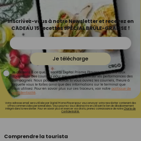
Inscrivez-vous à notre Newsletter et recevez en
CADEAU 15 recettes SPÉCIAL BRÛLE-GRAISSE !
Je télécharge
Je consens à ce que la société Digital Prisma Players analyse le taux
d'ouverture des courriels pour mesurer et optimiser les performances des
campagnes. Nous pourrons savoir si vous ouvrez les courriels, l'heure à
laquelle vous le faites ainsi que des informations sur le terminal que
vous utilisez. Pour en savoir plus sur ces traceurs, voir notre
politique de
confidentialité
.
Votre adresse email sera utilisée par Digital Prisma Playerspour vous envoyer votre newsletter contenant des
offres commerciales personnalisées. Vous pourrez vous désinscrire en utilisant le lien de désabonnement
intégré dans la newsletter. Pour en savoir plus et exercer vos droits, prenez connaissance de notre
Charte de
Confidentialité.
Comprendre la tourista