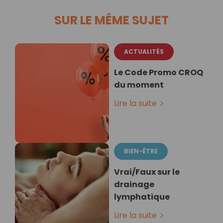
SUR LE MÊME SUJET
ACTUALITÉS
Le Code Promo CROQ
du moment
Lire la suite
BIEN-ÊTRE
Vrai/Faux sur le
drainage
lymphatique
Lire la suite