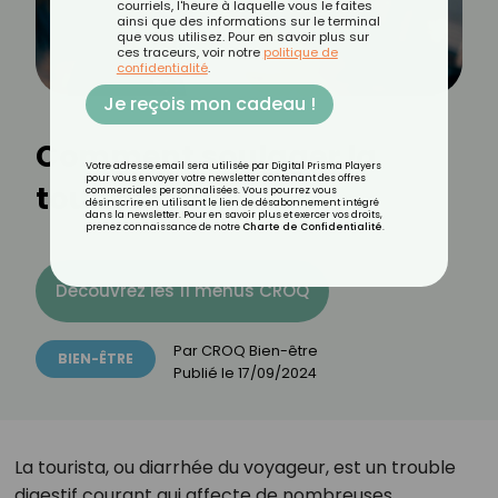
courriels, l'heure à laquelle vous le faites
ainsi que des informations sur le terminal
que vous utilisez. Pour en savoir plus sur
ces traceurs, voir notre
politique de
confidentialité
.
Je reçois mon cadeau !
Comment soulager la
Votre adresse email sera utilisée par Digital Prisma Players
pour vous envoyer votre newsletter contenant des offres
tourista ?
commerciales personnalisées. Vous pourrez vous
désinscrire en utilisant le lien de désabonnement intégré
dans la newsletter. Pour en savoir plus et exercer vos droits,
prenez connaissance de notre
Charte de Confidentialité
.
Découvrez les 11 menus CROQ
Par
CROQ Bien-être
BIEN-ÊTRE
Publié le
17/09/2024
La tourista, ou diarrhée du voyageur, est un trouble
digestif courant qui affecte de nombreuses