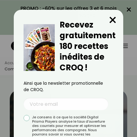
×
PROMO : -60% sur les offres 3 et 6 mois
×
avec le code CROQ60
Recevez
VOIR LA PROMO
gratuitement
180 recettes
inédites de
Accueil
Actus
Bien-Être
CROQ !
Comment Soulager La Tourista ?
Ainsi que la newsletter promotionnelle
de CROQ.
Je consens à ce que la société Digital
Prisma Players analyse le taux d'ouverture
des courriels pour mesurer et optimiser les
performances des campagnes. Nous
pourrons savoir si vous ouvrez les