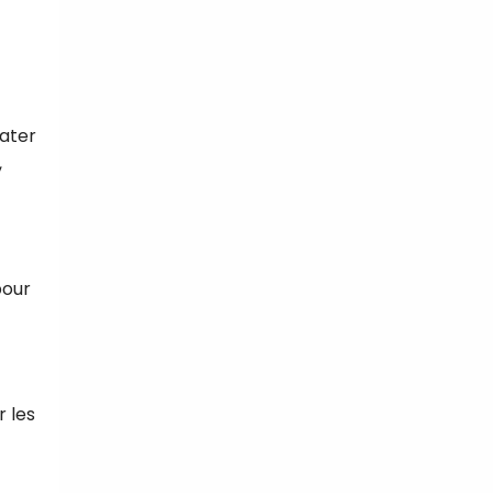
rater
,
pour
r les