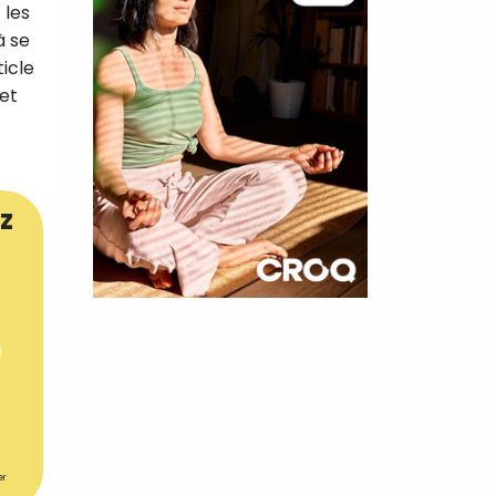
 les
à se
ticle
 et
z
×
t 180
 CROQ
er
nnelle de