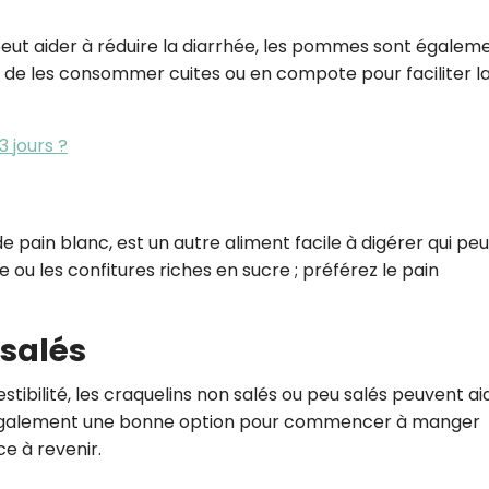
 peut aider à réduire la diarrhée, les pommes sont égalem
e de les consommer cuites ou en compote pour faciliter l
3 jours ?
ir de pain blanc, est un autre aliment facile à digérer qui peu
e ou les confitures riches en sucre ; préférez le pain
 salés
estibilité, les craquelins non salés ou peu salés peuvent ai
sont également une bonne option pour commencer à manger
e à revenir.