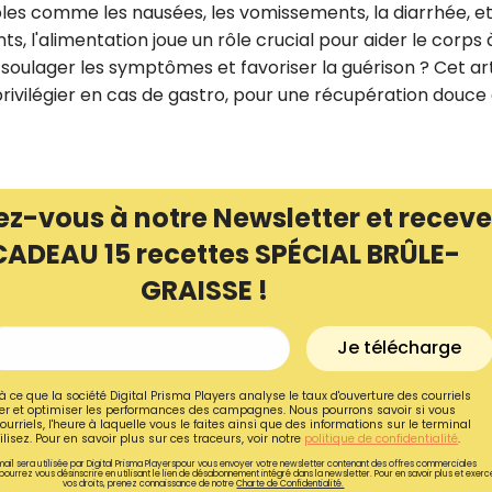
es comme les nausées, les vomissements, la diarrhée, et
l'alimentation joue un rôle crucial pour aider le corps 
r soulager les symptômes et favoriser la guérison ? Cet ar
privilégier en cas de gastro, pour une récupération douce
ez-vous à notre Newsletter et receve
CADEAU 15 recettes SPÉCIAL BRÛLE-
GRAISSE !
Je télécharge
Recevez gratuitemen
recettes inédites de
à ce que la société Digital Prisma Players analyse le taux d'ouverture des courriels
r et optimiser les performances des campagnes. Nous pourrons savoir si vous
ourriels, l'heure à laquelle vous le faites ainsi que des informations sur le terminal
!
lisez. Pour en savoir plus sur ces traceurs, voir notre
politique de confidentialité
.
ail sera utilisée par Digital Prisma Playerspour vous envoyer votre newsletter contenant des offres commerciales
pourrez vous désinscrire en utilisant le lien de désabonnement intégré dans la newsletter. Pour en savoir plus et exerc
Ainsi que la newsletter promotio
vos droits, prenez connaissance de notre
Charte de Confidentialité.