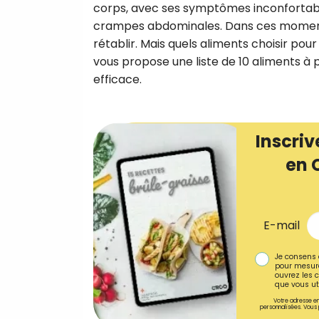
corps, avec ses symptômes inconfortabl
crampes abdominales. Dans ces moments, 
rétablir. Mais quels aliments choisir pou
vous propose une liste de 10 aliments à 
efficace.
Inscriv
en 
E-mail
Je consens 
pour mesure
ouvrez les c
que vous uti
Votre adresse em
personnalisées. Vous 