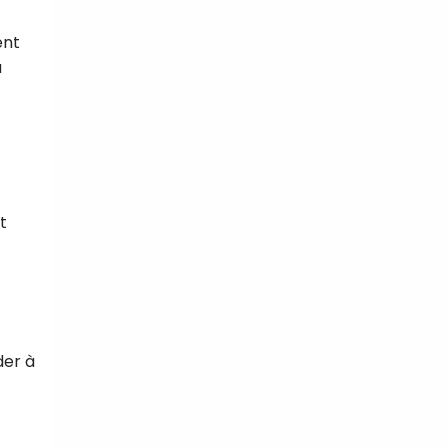
ent
a
t
der à