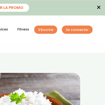
×
R LA PROMO
vices
Fitness
S'inscrire
Se connecter