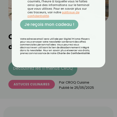
courriels, l'heure à laquelle vous le faites
ainsi que des informations sur le terminal
que vous utilisez. Pour en savoir plus sur
ces traceurs, voir notre
politique de
confidentialité
.
Je reçois mon cadeau !
Comment utiliser l’huile
Votre adresse email sera utilisée par Digital Prisma Players
pour vous envoyer votre newsletter contenant des offres
d’olive en pâtisserie ?
commerciales personnalisées. Vous pourrez vous
désinscrire en utilisant le lien de désabonnement intégré
dans la newsletter. Pour en savoir plus et exercer vos droits,
prenez connaissance de notre
Charte de Confidentialité
.
Découvrez les 11 menus CROQ
Par
CROQ Cuisine
ASTUCES CULINAIRES
Publié le
25/05/2025