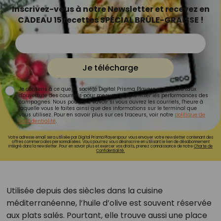
Inscrivez-vous à notre Newsletter et recevez en
CADEAU 15 recettes SPÉCIAL BRÛLE-GRAISSE !
Je télécharge
Je consens à ce que la société Digital Prisma Players analyse le taux
d'ouverture des courriels pour mesurer et optimiser les performances des
campagnes. Nous pourrons savoir si vous ouvrez les courriels, l'heure à
laquelle vous le faites ainsi que des informations sur le terminal que
vous utilisez. Pour en savoir plus sur ces traceurs, voir notre
politique de
confidentialité
.
Votre adresse email sera utilisée par Digital Prisma Playerspour vous envoyer votre newsletter contenant des
offres commerciales personnalisées. Vous pourrez vous désinscrire en utilisant le lien de désabonnement
intégré dans la newsletter. Pour en savoir plus et exercer vos droits, prenez connaissance de notre
Charte de
Confidentialité.
Utilisée depuis des siècles dans la cuisine
méditerranéenne, l’huile d’olive est souvent réservée
aux plats salés. Pourtant, elle trouve aussi une place