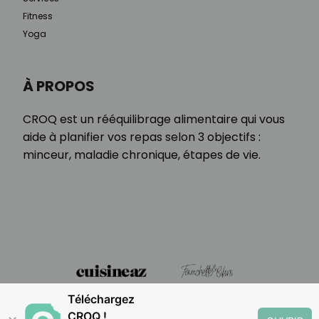
Fitness
Yoga
À PROPOS
CROQ est un rééquilibrage alimentaire qui vous
aide à planifier vos repas selon 3 objectifs :
minceur, maladie chronique, étapes de vie.
Téléchargez
CROQ !