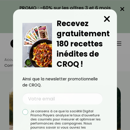
×
PROMO : -60% sur les offres 3 et 6 mois
×
avec le code CROQ60
Recevez
VOIR LA PROMO
gratuitement
180 recettes
inédites de
Accueil
Actus
Astuces Culinaires
CROQ !
Comment Utiliser L’huile D’olive En Pâtisserie ?
Ainsi que la newsletter promotionnelle
de CROQ.
Je consens à ce que la société Digital
Prisma Players analyse le taux d'ouverture
des courriels pour mesurer et optimiser les
performances des campagnes. Nous
pourrons savoir si vous ouvrez les