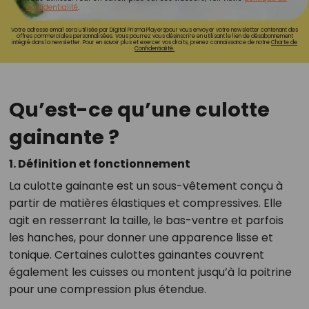
confidentialité
.
Votre adresse email sera utilisée par Digital Prisma Playerspour vous envoyer votre newsletter contenant des
offres commerciales personnalisées. Vous pourrez vous désinscrire en utilisant le lien de désabonnement
intégré dans la newsletter. Pour en savoir plus et exercer vos droits, prenez connaissance de notre
Charte de
Confidentialité.
Qu’est-ce qu’une culotte
gainante ?
1. Définition et fonctionnement
La culotte gainante est un sous-vêtement conçu à
partir de matières élastiques et compressives. Elle
agit en resserrant la taille, le bas-ventre et parfois
les hanches, pour donner une apparence lisse et
tonique. Certaines culottes gainantes couvrent
également les cuisses ou montent jusqu’à la poitrine
pour une compression plus étendue.