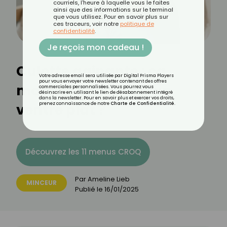
courriels, l'heure à laquelle vous le faites
ainsi que des informations sur le terminal
que vous utilisez. Pour en savoir plus sur
ces traceurs, voir notre
politique de
confidentialité
.
Je reçois mon cadeau !
Culotte gainante : ça
Votre adresse email sera utilisée par Digital Prisma Players
pour vous envoyer votre newsletter contenant des offres
marche pour avoir un
commerciales personnalisées. Vous pourrez vous
désinscrire en utilisant le lien de désabonnement intégré
dans la newsletter. Pour en savoir plus et exercer vos droits,
ventre plat ?
prenez connaissance de notre
Charte de Confidentialité
.
Découvrez les 11 menus CROQ
Par
Ameline Lieb
MINCEUR
Publié le
16/01/2025