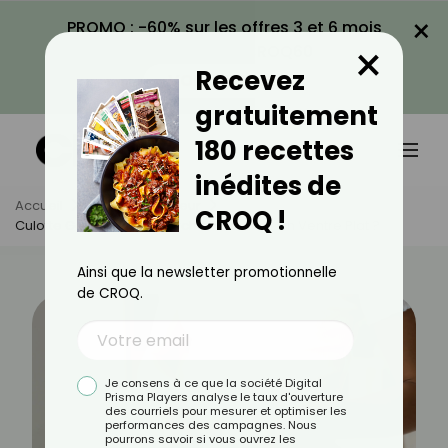
×
PROMO : -60% sur les offres 3 et 6 mois
×
avec le code CROQ60
Recevez
VOIR LA PROMO
gratuitement
180 recettes
inédites de
Accueil
Actus
Minceur
CROQ !
Culotte Gainante : Ça Marche Pour Avoir Un Ventre Plat ?
Ainsi que la newsletter promotionnelle
de CROQ.
Je consens à ce que la société Digital
Prisma Players analyse le taux d'ouverture
des courriels pour mesurer et optimiser les
performances des campagnes. Nous
pourrons savoir si vous ouvrez les