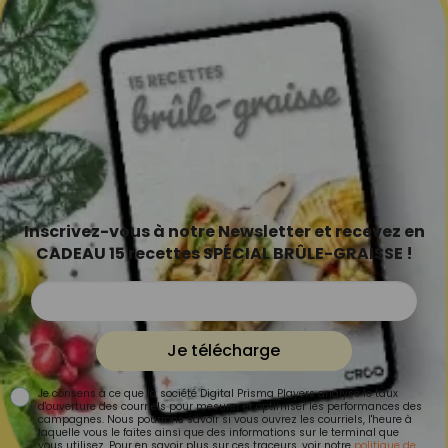
Inscrivez-vous à notre Newsletter et recevez en
CADEAU 15 recettes SPÉCIAL BRÛLE-GRAISSE !
Je télécharge
Je consens à ce que la société Digital Prisma Players analyse le taux
d'ouverture des courriels pour mesurer et optimiser les performances des
campagnes. Nous pourrons savoir si vous ouvrez les courriels, l'heure à
laquelle vous le faites ainsi que des informations sur le terminal que
vous utilisez. Pour en savoir plus sur ces traceurs, voir notre
politique de