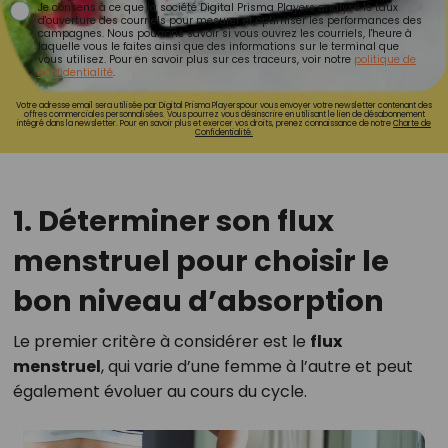
Je consens à ce que la société Digital Prisma Players analyse le taux
d'ouverture des courriels pour mesurer et optimiser les performances des
campagnes. Nous pourrons savoir si vous ouvrez les courriels, l'heure à
laquelle vous le faites ainsi que des informations sur le terminal que
vous utilisez. Pour en savoir plus sur ces traceurs, voir notre
politique de
confidentialité
.
Votre adresse email sera utilisée par Digital Prisma Playerspour vous envoyer votre newsletter contenant des
offres commerciales personnalisées. Vous pourrez vous désinscrire en utilisant le lien de désabonnement
intégré dans la newsletter. Pour en savoir plus et exercer vos droits, prenez connaissance de notre
Charte de
Confidentialité.
1. Déterminer son flux
menstruel pour choisir le
bon niveau d’absorption
Le premier critère à considérer est le
flux
menstruel
, qui varie d’une femme à l’autre et peut
également évoluer au cours du cycle.