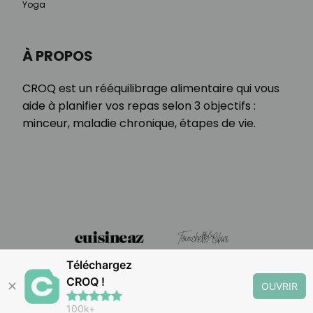
Yoga
À PROPOS
CROQ est un rééquilibrage alimentaire qui vous
aide à planifier vos repas selon 3 objectifs :
minceur, maladie chronique, étapes de vie.
Téléchargez
CROQ !
✕
OUVRIR
100k+