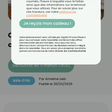
courriels, l'heure à laquelle vous le faites
ainsi que des informations sur le terminal
que vous utilisez. Pour en savoir plus sur
ces traceurs, voir notre
politique de
confidentialité
.
Je reçois mon cadeau !
Comment bien choisir sa
Votre adresse email sera utilisée par Digital Prisma Players
pour vous envoyer votre newsletter contenant des offres
culotte menstruelle ?
commerciales personnalisées. Vous pourrez vous
désinscrire en utilisant le lien de désabonnement intégré
dans la newsletter. Pour en savoir plus et exercer vos droits,
prenez connaissance de notre
Charte de Confidentialité
.
Découvrez les 11 menus CROQ
Par
Ameline Lieb
BIEN-ÊTRE
Publié le
25/02/2025