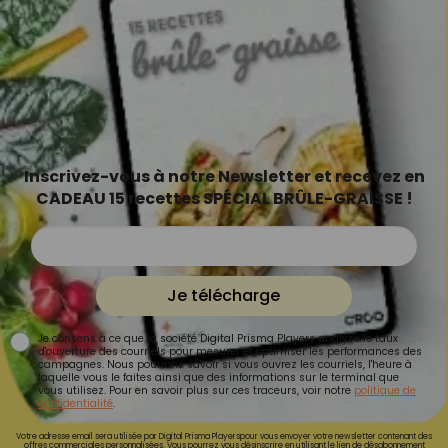
Inscrivez-vous à notre Newsletter et recevez en
CADEAU 15 recettes SPÉCIAL BRÛLE-GRAISSE !
Je télécharge
Je consens à ce que la société Digital Prisma Players analyse le taux
d'ouverture des courriels pour mesurer et optimiser les performances des
campagnes. Nous pourrons savoir si vous ouvrez les courriels, l'heure à
laquelle vous le faites ainsi que des informations sur le terminal que
vous utilisez. Pour en savoir plus sur ces traceurs, voir notre
politique de
confidentialité
.
Votre adresse email sera utilisée par Digital Prisma Playerspour vous envoyer votre newsletter contenant des
offres commerciales personnalisées. Vous pourrez vous désinscrire en utilisant le lien de désabonnement