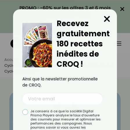
×
PROMO : -60% sur les offres 3 et 6 mois
×
avec le code CROQ60
Recevez
VOIR LA PROMO
gratuitement
180 recettes
inédites de
Accueil
Actus
Bien-Être
CROQ !
Cycle Syncing : Comment Adapter Son Alimentation À Son
Cycle Menstruel ?
Ainsi que la newsletter promotionnelle
de CROQ.
Je consens à ce que la société Digital
Prisma Players analyse le taux d'ouverture
des courriels pour mesurer et optimiser les
performances des campagnes. Nous
pourrons savoir si vous ouvrez les