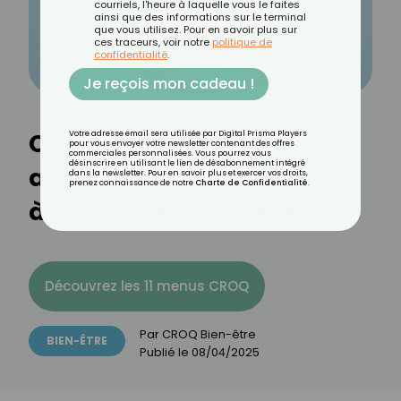
courriels, l'heure à laquelle vous le faites
ainsi que des informations sur le terminal
que vous utilisez. Pour en savoir plus sur
ces traceurs, voir notre
politique de
confidentialité
.
Je reçois mon cadeau !
Cycle Syncing : comment
Votre adresse email sera utilisée par Digital Prisma Players
pour vous envoyer votre newsletter contenant des offres
commerciales personnalisées. Vous pourrez vous
désinscrire en utilisant le lien de désabonnement intégré
adapter son alimentation
dans la newsletter. Pour en savoir plus et exercer vos droits,
prenez connaissance de notre
Charte de Confidentialité
.
à son cycle menstruel ?
Découvrez les 11 menus CROQ
Par
CROQ Bien-être
BIEN-ÊTRE
Publié le
08/04/2025