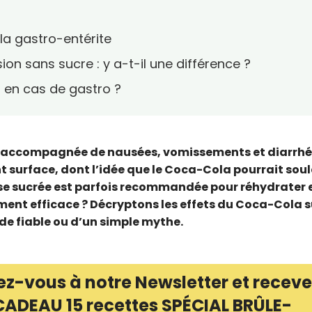
la gastro-entérite
on sans sucre : y a-t-il une différence ?
s en cas de gastro ?
t, accompagnée de nausées, vomissements et diarrhé
t surface, dont l’idée que le Coca-Cola pourrait sou
e sucrée est parfois recommandée pour réhydrater 
ment efficace ? Décryptons les effets du Coca-Cola s
ède fiable ou d’un simple mythe.
ez-vous à notre Newsletter et receve
CADEAU 15 recettes SPÉCIAL BRÛLE-