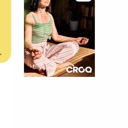
er
×
t 180
 CROQ
nnelle de