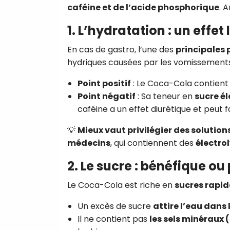
caféine et de l’acide phosphorique
. 
1. L’hydratation : un effet 
En cas de gastro, l’une des
principales
hydriques causées par les vomissements 
Point positif
: Le Coca-Cola contient d
Point négatif
: Sa teneur en
sucre él
caféine a un effet diurétique et peut fa
💡
Mieux vaut privilégier des soluti
médecins
, qui contiennent des
électro
2. Le sucre : bénéfique o
Le Coca-Cola est riche en
sucres rapid
Un excès de sucre
attire l’eau dans 
Il ne contient pas
les sels minéraux