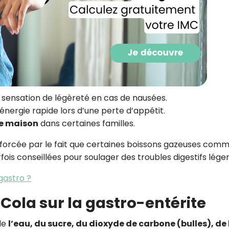
CROQ.
Je consens à ce que la société Digi
Prisma Players analyse le taux d'ou
des courriels pour mesurer et optim
performances des campagnes. No
pourrons savoir si vous ouvrez les co
e sensation de légèreté en cas de nausées.
l'heure à laquelle vous le faites ains
e énergie rapide lors d’une perte d’appétit.
des informations sur le terminal qu
utilisez. Pour en savoir plus sur ces 
e maison
dans certaines familles.
voir notre
politique de confidentialit
forcée par le fait que certaines boissons gazeuses comm
Je reçois mon cadeau !
ois conseillées pour soulager des troubles digestifs léger
gastro ?
Votre adresse email sera utilisée par Digital Prisma Playe
envoyer votre newsletter contenant des offres commercial
personnalisées. Vous pourrez vous désinscrire en utilisan
-Cola sur la gastro-entérite
désabonnement intégré dans la newsletter. Pour en savoi
exercer vos droits, prenez connaissance de notre
Charte 
Confidentialité
.
de
l’eau, du sucre, du dioxyde de carbone (bulles), de 