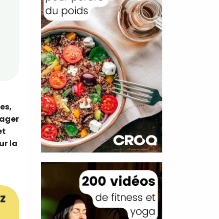
es,
lager
et
ur la
z