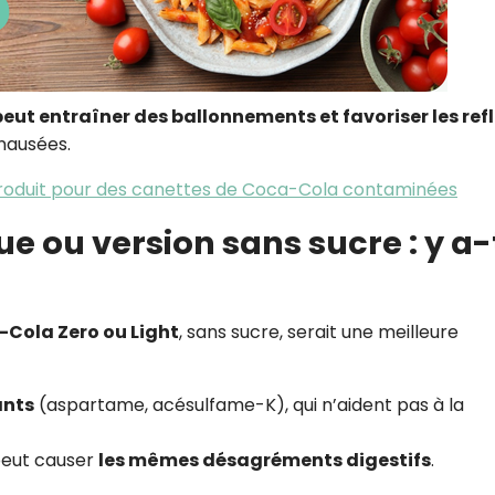
peut entraîner des ballonnements et favoriser les ref
nausées.
 produit pour des canettes de Coca-Cola contaminées
e ou version sans sucre : y a-
Cola Zero ou Light
, sans sucre, serait une meilleure
ants
(aspartame, acésulfame-K), qui n’aident pas à la
 peut causer
les mêmes désagréments digestifs
.