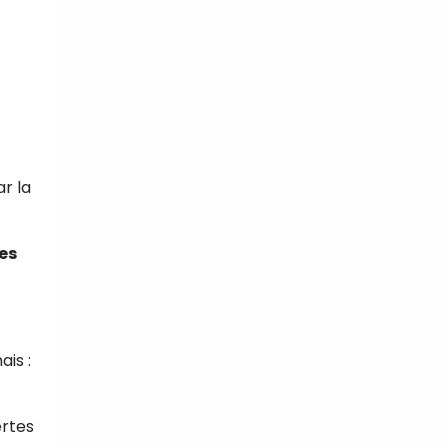
ar la
es
is :
rtes