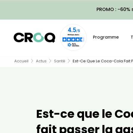
PROMO : -60% s
Programme
T
Accueil
Actus
Santé
Est-Ce Que Le Coca-Cola Fait P
Est-ce que le C
fait passer la ga