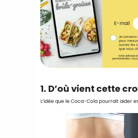
E-mail
Je consens 
pour mesure
ouvrez les c
que vous uti
Votre adresse em
personnalisées. Vous 
1. D’où vient cette cr
L’idée que le Coca-Cola pourrait aider e