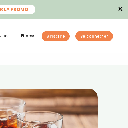
×
R LA PROMO
vices
Fitness
S'inscrire
Se connecter