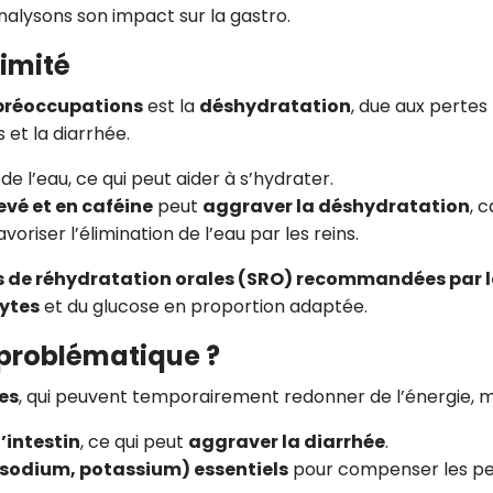
Analysons son impact sur la gastro.
limité
 préoccupations
est la
déshydratation
, due aux pertes
et la diarrhée.
e l’eau, ce qui peut aider à s’hydrater.
evé et en caféine
peut
aggraver la déshydratation
, c
voriser l’élimination de l’eau par les reins.
ons de réhydratation orales (SRO) recommandées par l
lytes
et du glucose en proportion adaptée.
u problématique ?
es
, qui peuvent temporairement redonner de l’énergie, ma
l’intestin
, ce qui peut
aggraver la diarrhée
.
 (sodium, potassium) essentiels
pour compenser les pe