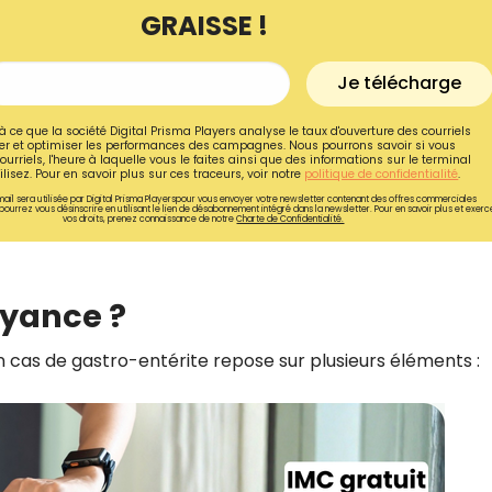
GRAISSE !
Je télécharge
à ce que la société Digital Prisma Players analyse le taux d'ouverture des courriels
r et optimiser les performances des campagnes. Nous pourrons savoir si vous
ourriels, l'heure à laquelle vous le faites ainsi que des informations sur le terminal
lisez. Pour en savoir plus sur ces traceurs, voir notre
politique de confidentialité
.
ail sera utilisée par Digital Prisma Playerspour vous envoyer votre newsletter contenant des offres commerciales
pourrez vous désinscrire en utilisant le lien de désabonnement intégré dans la newsletter. Pour en savoir plus et exerc
vos droits, prenez connaissance de notre
Charte de Confidentialité.
oyance ?
Recevez gratuitemen
n cas de gastro-entérite repose sur plusieurs éléments :
recettes inédites de
!
Ainsi que la newsletter promotio