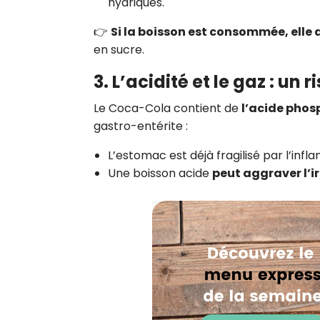
hydriques.
👉
Si la boisson est consommée, elle d
en sucre.
3. L’acidité et le gaz : un r
Le Coca-Cola contient de
l’acide phos
gastro-entérite :
L’estomac est déjà fragilisé par l’infl
Une boisson acide
peut aggraver l’i