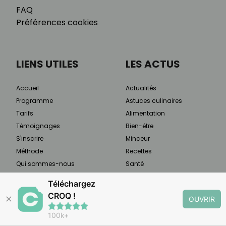
FAQ
Préférences cookies
LIENS UTILES
LES ACTUS
Accueil
Actualités
Programme
Astuces culinaires
Tarifs
Alimentation
Témoignages
Bien-être
S'inscrire
Minceur
Méthode
Recettes
Qui sommes-nous
Santé
Presse & médias
Sport
Téléchargez
Programme ambassadrice
CROQ !
✕
OUVRIR
Charte de confidentialité
Services
100k+