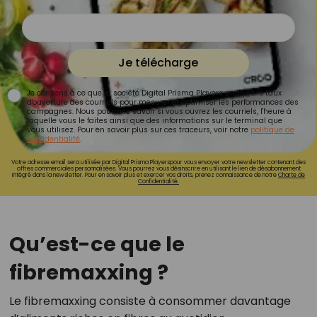
Je télécharge
Je consens à ce que la société Digital Prisma Players analyse le taux
d'ouverture des courriels pour mesurer et optimiser les performances des
campagnes. Nous pourrons savoir si vous ouvrez les courriels, l'heure à
laquelle vous le faites ainsi que des informations sur le terminal que
vous utilisez. Pour en savoir plus sur ces traceurs, voir notre
politique de
confidentialité
.
Votre adresse email sera utilisée par Digital Prisma Playerspour vous envoyer votre newsletter contenant des
offres commerciales personnalisées. Vous pourrez vous désinscrire en utilisant le lien de désabonnement
intégré dans la newsletter. Pour en savoir plus et exercer vos droits, prenez connaissance de notre
Charte de
Confidentialité.
Qu’est-ce que le
fibremaxxing ?
Le fibremaxxing consiste à consommer davantage