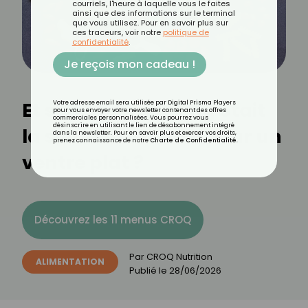
courriels, l'heure à laquelle vous le faites
ainsi que des informations sur le terminal
que vous utilisez. Pour en savoir plus sur
ces traceurs, voir notre
politique de
confidentialité
.
Je reçois mon cadeau !
Et si le fibremaxxing était
Votre adresse email sera utilisée par Digital Prisma Players
pour vous envoyer votre newsletter contenant des offres
commerciales personnalisées. Vous pourrez vous
désinscrire en utilisant le lien de désabonnement intégré
la solution miracle pour un
dans la newsletter. Pour en savoir plus et exercer vos droits,
prenez connaissance de notre
Charte de Confidentialité
.
ventre plat ?
Découvrez les 11 menus CROQ
Par
CROQ Nutrition
ALIMENTATION
Publié le
28/06/2026