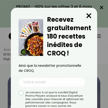
×
PROMO : -60% sur les offres 3 et 6 mois
×
avec le code CROQ60
Recevez
VOIR LA PROMO
gratuitement
180 recettes
inédites de
Accueil
Actus
Alimentation
CROQ !
Et Si Le Fibremaxxing Était La Solution Miracle Pour Un Ventre
Plat ?
Ainsi que la newsletter promotionnelle
de CROQ.
Je consens à ce que la société Digital
Prisma Players analyse le taux d'ouverture
des courriels pour mesurer et optimiser les
performances des campagnes. Nous
pourrons savoir si vous ouvrez les