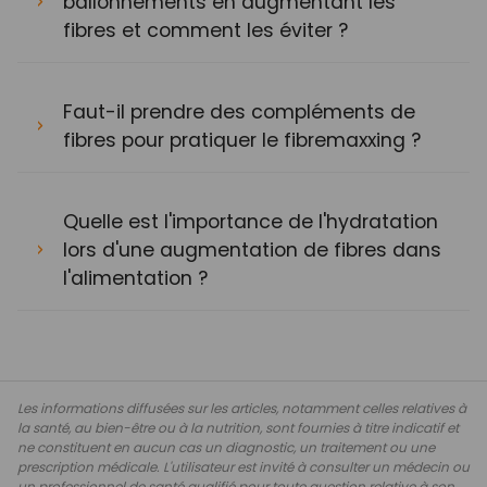
ballonnements en augmentant les
fibres et comment les éviter ?
Faut-il prendre des compléments de
fibres pour pratiquer le fibremaxxing ?
Quelle est l'importance de l'hydratation
lors d'une augmentation de fibres dans
l'alimentation ?
Les informations diffusées sur les articles, notamment celles relatives à
la santé, au bien-être ou à la nutrition, sont fournies à titre indicatif et
ne constituent en aucun cas un diagnostic, un traitement ou une
prescription médicale. L'utilisateur est invité à consulter un médecin ou
un professionnel de santé qualifié pour toute question relative à son