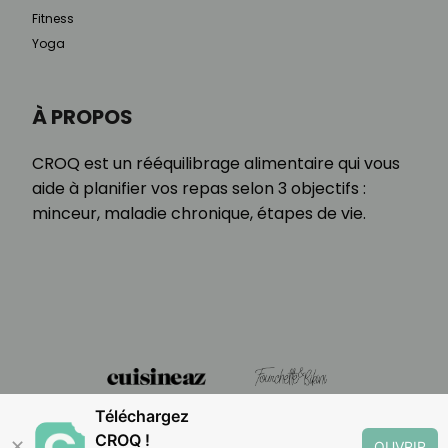
Fitness
Yoga
À PROPOS
CROQ est un rééquilibrage alimentaire qui vous
aide à planifier vos repas selon 3 objectifs :
minceur, maladie chronique, étapes de vie.
Téléchargez
CROQ !
✕
OUVRIR