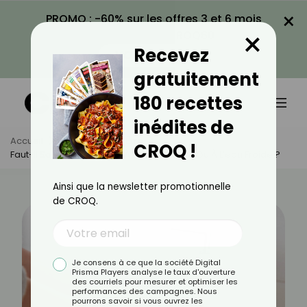
×
PROMO : -60% sur les offres 3 et 6 mois
×
avec le code CROQ60
Recevez
VOIR LA PROMO
gratuitement
180 recettes
inédites de
Accueil
Actus
Bien-Être
CROQ !
Faut-Il Se Laver Les Mains À L’eau Chaude Ou À L’eau Froide ?
Ainsi que la newsletter promotionnelle
de CROQ.
Je consens à ce que la société Digital
Prisma Players analyse le taux d'ouverture
des courriels pour mesurer et optimiser les
performances des campagnes. Nous
pourrons savoir si vous ouvrez les