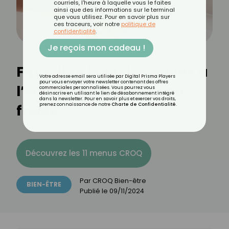
courriels, l'heure à laquelle vous le faites
ainsi que des informations sur le terminal
que vous utilisez. Pour en savoir plus sur
ces traceurs, voir notre
politique de
confidentialité
.
Je reçois mon cadeau !
Faut-il se laver les mains à
Votre adresse email sera utilisée par Digital Prisma Players
pour vous envoyer votre newsletter contenant des offres
l’eau chaude ou à l’eau
commerciales personnalisées. Vous pourrez vous
désinscrire en utilisant le lien de désabonnement intégré
dans la newsletter. Pour en savoir plus et exercer vos droits,
froide ?
prenez connaissance de notre
Charte de Confidentialité
.
Découvrez les 11 menus CROQ
Par
CROQ Bien-être
BIEN-ÊTRE
Publié le
09/11/2024