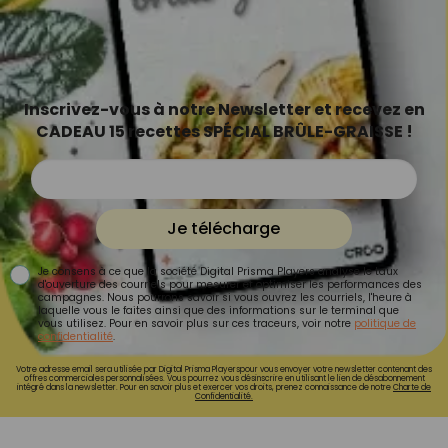
Inscrivez-vous à notre Newsletter et recevez en
CADEAU 15 recettes SPÉCIAL BRÛLE-GRAISSE !
Je télécharge
Je consens à ce que la société Digital Prisma Players analyse le taux
d'ouverture des courriels pour mesurer et optimiser les performances des
campagnes. Nous pourrons savoir si vous ouvrez les courriels, l'heure à
laquelle vous le faites ainsi que des informations sur le terminal que
vous utilisez. Pour en savoir plus sur ces traceurs, voir notre
politique de
confidentialité
.
Votre adresse email sera utilisée par Digital Prisma Playerspour vous envoyer votre newsletter contenant des
offres commerciales personnalisées. Vous pourrez vous désinscrire en utilisant le lien de désabonnement
intégré dans la newsletter. Pour en savoir plus et exercer vos droits, prenez connaissance de notre
Charte de
Confidentialité.