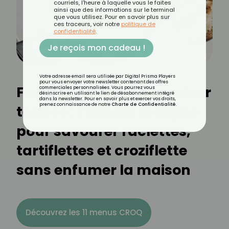
courriels, l'heure à laquelle vous le faites
ainsi que des informations sur le terminal
que vous utilisez. Pour en savoir plus sur
ces traceurs, voir notre
politique de
confidentialité
.
Je reçois mon cadeau !
Votre adresse email sera utilisée par Digital Prisma Players
pour vous envoyer votre newsletter contenant des offres
Fromage fondu sans odeur
commerciales personnalisées. Vous pourrez vous
désinscrire en utilisant le lien de désabonnement intégré
dans la newsletter. Pour en savoir plus et exercer vos droits,
prenez connaissance de notre
Charte de Confidentialité
.
tenace : l’astuce maligne
pour savourer raclettes,
tartiflettes et croziflette
sans enfumer la maison
Découvrez les 11 menus CROQ