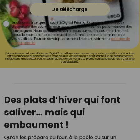
Je télécharge
Je consens à ce que la société Digital Prisma Players analyse le taux
d'ouverture des courriels pour mesurer et optimiser les performances des
campagnes. Nous pourrons savoir si vous ouvrez les courriels, l'heure à
laquelle vous le faites ainsi que des informations sur le terminal que
vous utilisez. Pour en savoir plus sur ces traceurs, voir notre
politique de
confidentialité
.
Votre adresse email sera utilisée par Digital Prisma Playerspour vous envoyer votre newsletter contenant des
offres commerciales personnalisées. Vous pourrez vous désinscrire en utilisant le lien de désabonnement
intégré dans la newsletter. Pour en savoir plus et exercer vos droits, prenez connaissance de notre
Charte de
Confidentialité.
Des plats d’hiver qui font
saliver… mais qui
embaument !
Qu’on les prépare au four, à la poêle ou sur un