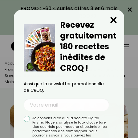
×
PROMO : -60% sur les offres 3 et 6 mois
×
avec le code CROQ60
Recevez
VOIR LA PROMO
gratuitement
180 recettes
inédites de
Accueil
Actus
Recettes
CROQ !
Fromage Fondu Sans Odeur Tenace : L’astuce Maligne Pour
Savourer Raclettes, Tartiflettes Et Croziflette Sans Enfumer La
Maison
Ainsi que la newsletter promotionnelle
de CROQ.
Je consens à ce que la société Digital
Prisma Players analyse le taux d'ouverture
des courriels pour mesurer et optimiser les
performances des campagnes. Nous
pourrons savoir si vous ouvrez les