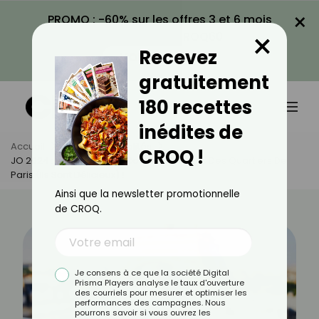
×
PROMO : -60% sur les offres 3 et 6 mois
×
avec le code CROQ60
Recevez
VOIR LA PROMO
gratuitement
180 recettes
inédites de
Accueil
Actus
Actualités
CROQ !
JO 2024 : Découvrez Les Cocktails Inspirés Des Quartiers De
Paris (ils Sont Délicieux) !
Ainsi que la newsletter promotionnelle
de CROQ.
Je consens à ce que la société Digital
Prisma Players analyse le taux d'ouverture
des courriels pour mesurer et optimiser les
performances des campagnes. Nous
pourrons savoir si vous ouvrez les