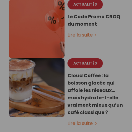
ACTUALITÉS
Le Code Promo CROQ
du moment
Lire la suite
ACTUALITÉS
Cloud Coffee : la
boisson glacée qui
affole les réseaux…
mais hydrate-t-elle
vraiment mieux qu’un
café classique ?
Lire la suite