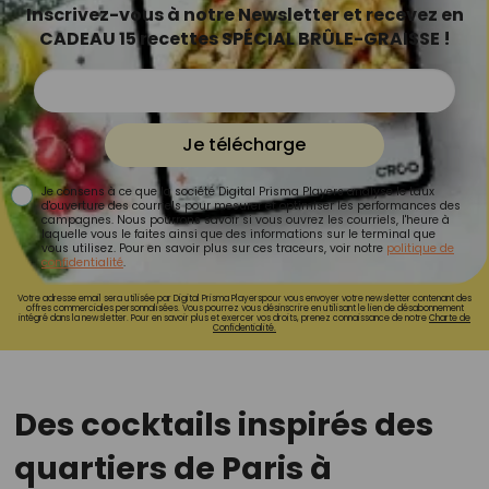
Inscrivez-vous à notre Newsletter et recevez en
CADEAU 15 recettes SPÉCIAL BRÛLE-GRAISSE !
Je télécharge
Je consens à ce que la société Digital Prisma Players analyse le taux
d'ouverture des courriels pour mesurer et optimiser les performances des
campagnes. Nous pourrons savoir si vous ouvrez les courriels, l'heure à
laquelle vous le faites ainsi que des informations sur le terminal que
vous utilisez. Pour en savoir plus sur ces traceurs, voir notre
politique de
confidentialité
.
Votre adresse email sera utilisée par Digital Prisma Playerspour vous envoyer votre newsletter contenant des
offres commerciales personnalisées. Vous pourrez vous désinscrire en utilisant le lien de désabonnement
intégré dans la newsletter. Pour en savoir plus et exercer vos droits, prenez connaissance de notre
Charte de
Confidentialité.
Des cocktails inspirés des
quartiers de Paris à