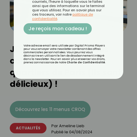
courriels, l'heure à laquelle vous le faites
ainsi que des informations sur le terminal
que vous utilisez. Pour en savoir plus sur
ces traceurs, voir notre
politique de
confidentialité
.
Je reçois mon cadeau !
JO 2024 : découvrez les
Votre adresse email sera utilisée par Digital Prisma Players
pour vous envoyer votre newsletter contenant des offres
commerciales personnalisées. Vous pourrez vous
désinscrire en utilisant le lien de désabonnement intégré
cocktails inspirés des
dans la newsletter. Pour en savoir plus et exercer vos droits,
prenez connaissance de notre
Charte de Confidentialité
.
quartiers de Paris (ils sont
délicieux) !
Découvrez les 11 menus CROQ
Par
Ameline Lieb
ACTUALITÉS
Publié le
04/08/2024