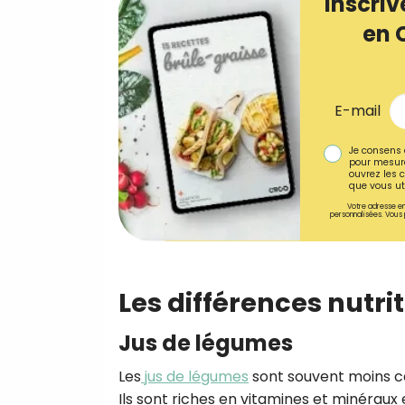
Inscriv
en 
E-mail
Je consens 
pour mesure
ouvrez les c
que vous uti
Votre adresse em
personnalisées. Vous 
Les différences nutri
Jus de légumes
Les
jus de légumes
sont souvent moins cal
Ils sont riches en vitamines et minéraux e