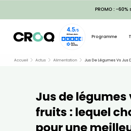
PROMO : -60% s
Programme
T
Accueil
Actus
Alimentation
Jus De Légumes Vs Jus De
Jus de légumes 
fruits : lequel ch
pour une meille