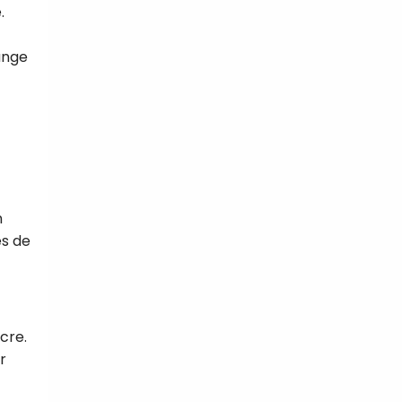
.
ange
n
es de
cre.
r