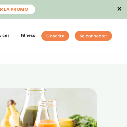
×
R LA PROMO
vices
Fitness
S'inscrire
Se connecter