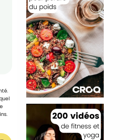
nté.
equel
de
ins.