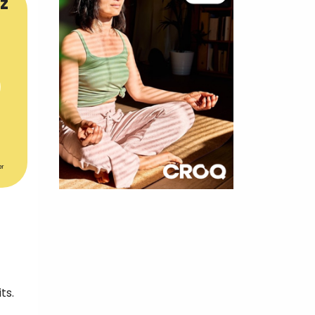
z
er
×
t 180
 CROQ
ts.
nnelle de