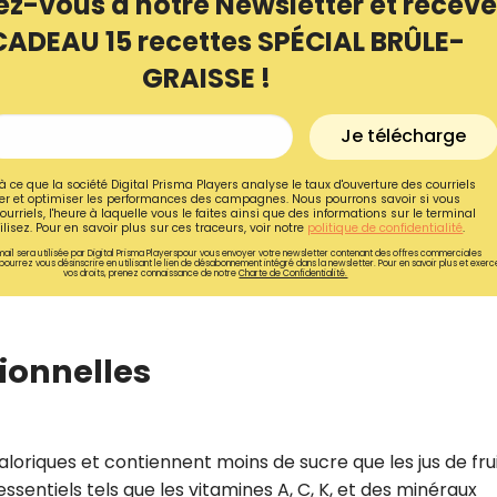
ez-vous à notre Newsletter et receve
CADEAU 15 recettes SPÉCIAL BRÛLE-
GRAISSE !
Je télécharge
à ce que la société Digital Prisma Players analyse le taux d'ouverture des courriels
r et optimiser les performances des campagnes. Nous pourrons savoir si vous
ourriels, l'heure à laquelle vous le faites ainsi que des informations sur le terminal
lisez. Pour en savoir plus sur ces traceurs, voir notre
politique de confidentialité
.
ail sera utilisée par Digital Prisma Playerspour vous envoyer votre newsletter contenant des offres commerciales
pourrez vous désinscrire en utilisant le lien de désabonnement intégré dans la newsletter. Pour en savoir plus et exerc
vos droits, prenez connaissance de notre
Charte de Confidentialité.
tionnelles
Recevez gratuitemen
recettes inédites de
!
oriques et contiennent moins de sucre que les jus de frui
Ainsi que la newsletter promotio
ssentiels tels que les vitamines A, C, K, et des minéraux