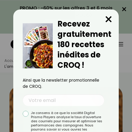
×
PROMO : -60% sur les offres 3 et 6 mois
×
avec le code CROQ60
Recevez
VOIR LA PROMO
gratuitement
180 recettes
inédites de
Accueil
Actus
Alimentation
CROQ !
L'amande, Un Atout Minceur
Ainsi que la newsletter promotionnelle
de CROQ.
Je consens à ce que la société Digital
Prisma Players analyse le taux d'ouverture
des courriels pour mesurer et optimiser les
performances des campagnes. Nous
pourrons savoir si vous ouvrez les