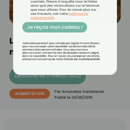
courriels, l'heure à laquelle vous le faites
ainsi que des informations sur le terminal
que vous utilisez. Pour en savoir plus sur
ces traceurs, voir notre
politique de
confidentialité
.
Je reçois mon cadeau !
L'amande, un atout
Votre adresse email sera utilisée par Digital Prisma Players
pour vous envoyer votre newsletter contenant des offres
minceur
commerciales personnalisées. Vous pourrez vous
désinscrire en utilisant le lien de désabonnement intégré
dans la newsletter. Pour en savoir plus et exercer vos droits,
prenez connaissance de notre
Charte de Confidentialité
.
Découvrez les 11 menus CROQ
Par
Amandine Vanstaevel
ALIMENTATION
Publié le
24/09/2019