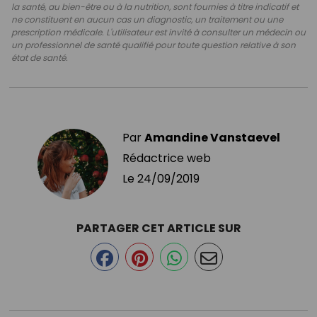
la santé, au bien-être ou à la nutrition, sont fournies à titre indicatif et
ne constituent en aucun cas un diagnostic, un traitement ou une
prescription médicale. L'utilisateur est invité à consulter un médecin ou
un professionnel de santé qualifié pour toute question relative à son
état de santé.
Par
Amandine Vanstaevel
Rédactrice web
Le
24/09/2019
PARTAGER CET ARTICLE SUR