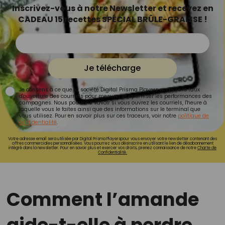
Inscrivez-vous à notre Newsletter et recevez en
CADEAU 15 recettes SPÉCIAL BRÛLE-GRAISSE !
Je télécharge
Je consens à ce que la société Digital Prisma Players analyse le taux
d'ouverture des courriels pour mesurer et optimiser les performances des
campagnes. Nous pourrons savoir si vous ouvrez les courriels, l'heure à
laquelle vous le faites ainsi que des informations sur le terminal que
vous utilisez. Pour en savoir plus sur ces traceurs, voir notre
politique de
confidentialité
.
Votre adresse email sera utilisée par Digital Prisma Playerspour vous envoyer votre newsletter contenant des
offres commerciales personnalisées. Vous pourrez vous désinscrire en utilisant le lien de désabonnement
intégré dans la newsletter. Pour en savoir plus et exercer vos droits, prenez connaissance de notre
Charte de
Confidentialité.
Comment l’amande