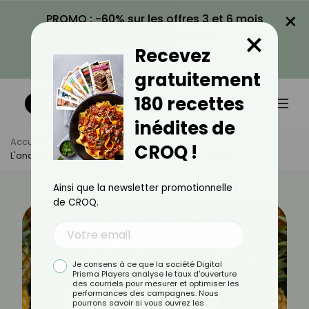
×
PROMO : -60% sur les offres 3 et 6 mois
×
avec le code CROQ60
Recevez
VOIR LA PROMO
gratuitement
180 recettes
inédites de
Accueil
Actus
Alimentation
CROQ !
L'ananas : Tout Savoir Sur Les Bienfaites De Ce Fruit
Ainsi que la newsletter promotionnelle
de CROQ.
Je consens à ce que la société Digital
Prisma Players analyse le taux d'ouverture
des courriels pour mesurer et optimiser les
performances des campagnes. Nous
pourrons savoir si vous ouvrez les