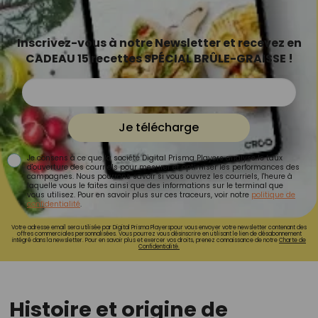
Inscrivez-vous à notre Newsletter et recevez en
CADEAU 15 recettes SPÉCIAL BRÛLE-GRAISSE !
Je télécharge
Je consens à ce que la société Digital Prisma Players analyse le taux
d'ouverture des courriels pour mesurer et optimiser les performances des
campagnes. Nous pourrons savoir si vous ouvrez les courriels, l'heure à
laquelle vous le faites ainsi que des informations sur le terminal que
vous utilisez. Pour en savoir plus sur ces traceurs, voir notre
politique de
confidentialité
.
Votre adresse email sera utilisée par Digital Prisma Playerspour vous envoyer votre newsletter contenant des
offres commerciales personnalisées. Vous pourrez vous désinscrire en utilisant le lien de désabonnement
intégré dans la newsletter. Pour en savoir plus et exercer vos droits, prenez connaissance de notre
Charte de
Confidentialité.
Histoire et origine de