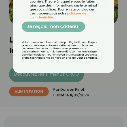
courriels, l'heure à laquelle vous le faites
ainsi que des informations sur le terminal
que vous utilisez. Pour en savoir plus sur
ces traceurs, voir notre
politique de
confidentialité
.
Je reçois mon cadeau !
L'ananas : tout savoir sur
Votre adresse email sera utilisée par Digital Prisma Players
pour vous envoyer votre newsletter contenant des offres
les bienfaites de ce fruit
commerciales personnalisées. Vous pourrez vous
désinscrire en utilisant le lien de désabonnement intégré
dans la newsletter. Pour en savoir plus et exercer vos droits,
prenez connaissance de notre
Charte de Confidentialité
.
Découvrez les 11 menus CROQ
Par
Doreen Pinel
ALIMENTATION
Publié le
11/03/2024