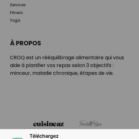
Services
Fitness
Yoga
À PROPOS
CROQ est un rééquilibrage alimentaire qui vous
aide à planifier vos repas selon 3 objectifs :
minceur, maladie chronique, étapes de vie.
Téléchargez