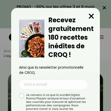
×
PROMO : -60% sur les offres 3 et 6 mois
×
avec le code CROQ60
Recevez
VOIR LA PROMO
gratuitement
180 recettes
inédites de
Accueil
Actus
Sport
CROQ !
L'aquaphysical Le Fitness Sur L'eau
Ainsi que la newsletter promotionnelle
de CROQ.
Je consens à ce que la société Digital
Prisma Players analyse le taux d'ouverture
des courriels pour mesurer et optimiser les
performances des campagnes. Nous
pourrons savoir si vous ouvrez les