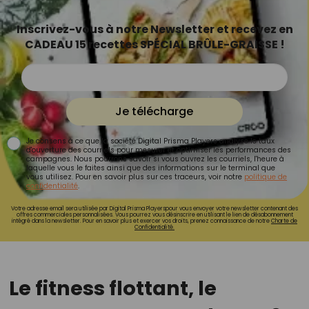
Inscrivez-vous à notre Newsletter et recevez en
CADEAU 15 recettes SPÉCIAL BRÛLE-GRAISSE !
Je télécharge
Je consens à ce que la société Digital Prisma Players analyse le taux
d'ouverture des courriels pour mesurer et optimiser les performances des
campagnes. Nous pourrons savoir si vous ouvrez les courriels, l'heure à
laquelle vous le faites ainsi que des informations sur le terminal que
vous utilisez. Pour en savoir plus sur ces traceurs, voir notre
politique de
confidentialité
.
Votre adresse email sera utilisée par Digital Prisma Playerspour vous envoyer votre newsletter contenant des
offres commerciales personnalisées. Vous pourrez vous désinscrire en utilisant le lien de désabonnement
intégré dans la newsletter. Pour en savoir plus et exercer vos droits, prenez connaissance de notre
Charte de
Confidentialité.
Le fitness flottant, le