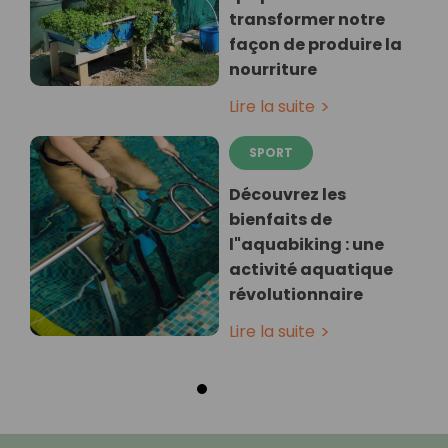
transformer notre
façon de produire la
nourriture
Lire la suite
SPORT
Découvrez les
bienfaits de
l"aquabiking : une
activité aquatique
révolutionnaire
Lire la suite