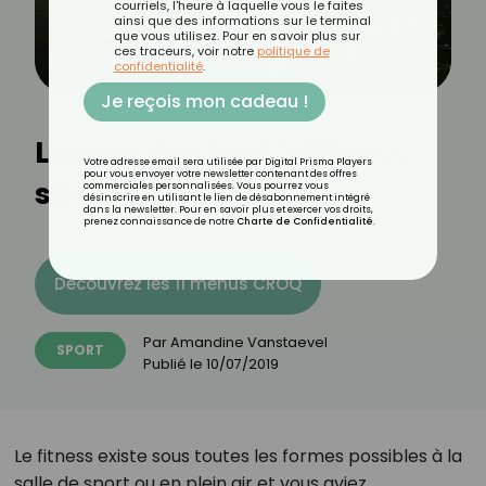
courriels, l'heure à laquelle vous le faites
ainsi que des informations sur le terminal
que vous utilisez. Pour en savoir plus sur
ces traceurs, voir notre
politique de
confidentialité
.
Je reçois mon cadeau !
L'aquaphysical le fitness
Votre adresse email sera utilisée par Digital Prisma Players
pour vous envoyer votre newsletter contenant des offres
sur l'eau
commerciales personnalisées. Vous pourrez vous
désinscrire en utilisant le lien de désabonnement intégré
dans la newsletter. Pour en savoir plus et exercer vos droits,
prenez connaissance de notre
Charte de Confidentialité
.
Découvrez les 11 menus CROQ
Par
Amandine Vanstaevel
SPORT
Publié le
10/07/2019
Le fitness existe sous toutes les formes possibles à la
salle de sport ou en plein air et vous aviez