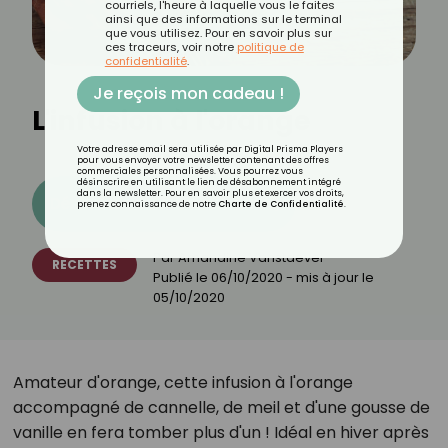
courriels, l'heure à laquelle vous le faites
ainsi que des informations sur le terminal
que vous utilisez. Pour en savoir plus sur
ces traceurs, voir notre
politique de
confidentialité
.
Je reçois mon cadeau !
L'infusion à l'orange
Votre adresse email sera utilisée par Digital Prisma Players
pour vous envoyer votre newsletter contenant des offres
commerciales personnalisées. Vous pourrez vous
désinscrire en utilisant le lien de désabonnement intégré
dans la newsletter. Pour en savoir plus et exercer vos droits,
Découvrez les 11 menus CROQ
prenez connaissance de notre
Charte de Confidentialité
.
Par
Amandine Vanstaevel
RECETTES
Publié le
06/10/2020
- mis à jour le
05/10/2020
Amateur d'orange, cette infusion à l'orange
accompagné de cannelle, de meil et d'une gousse de
vanille en fera tomber plus d'un ! Idéal en hiver après