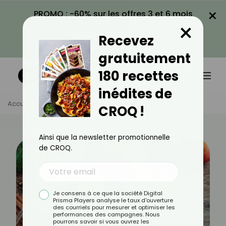
×
PROMO : -60% sur les offres 3 et 6 mois
×
avec le code CROQ60
Recevez
VOIR LA PROMO
gratuitement
180 recettes
inédites de
Accueil
Actus
Recettes
L'infusion À L'orange
CROQ !
Ainsi que la newsletter promotionnelle
de CROQ.
Je consens à ce que la société Digital
Prisma Players analyse le taux d'ouverture
des courriels pour mesurer et optimiser les
performances des campagnes. Nous
pourrons savoir si vous ouvrez les