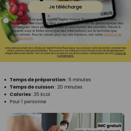
Je télécharge
Je consens à ce que la société Digital Prisma Players analyse le taux
d'ouverture des courriels pour mesurer et optimiser les performances des
campagnes. Nous pourrons savoir si vous ouvrez les courriels, l'heure à
laquelle vous le faites ainsi que des informations sur le terminal que
vous utilisez. Pour en savoir plus sur ces traceurs, voir notre
politique de
confidentialité
.
Votre adresse email sera utilisée par Digital Prisma Playerspour vous envoyer votre newsletter contenant des
offres commerciales personnalisées. Vous pourrez vous désinscrire en utilisant le lien de désabonnement
intégré dans la newsletter. Pour en savoir plus et exercer vos droits, prenez connaissance de notre
Charte de
Confidentialité.
Temps de préparation
: 5 minutes
Temps de cuisson
: 20 minutes
Calories
: 35 kcal
Pour 1 personne