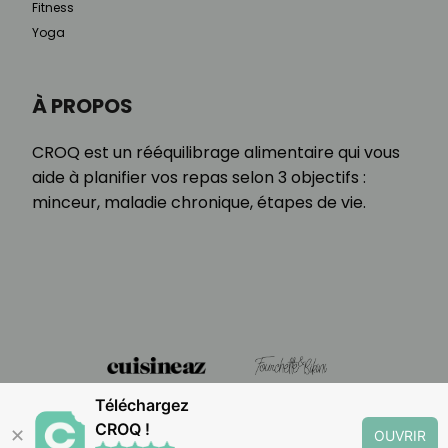
Fitness
Yoga
À PROPOS
CROQ est un rééquilibrage alimentaire qui vous
aide à planifier vos repas selon 3 objectifs :
minceur, maladie chronique, étapes de vie.
Téléchargez
CROQ !
✕
OUVRIR