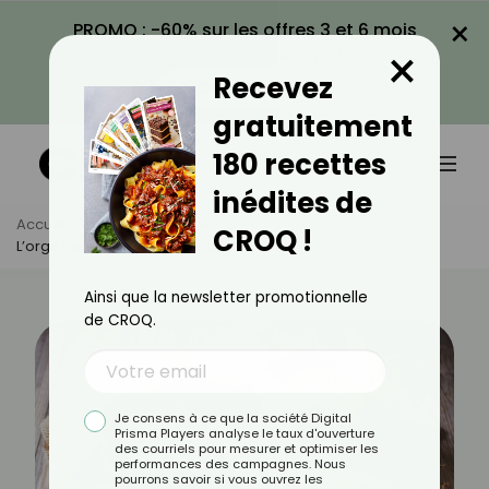
×
PROMO : -60% sur les offres 3 et 6 mois
×
avec le code CROQ60
Recevez
VOIR LA PROMO
gratuitement
180 recettes
inédites de
Accueil
Actus
Minceur
CROQ !
L’orge Pour Maigrir, Ça Marche ?
Ainsi que la newsletter promotionnelle
de CROQ.
Je consens à ce que la société Digital
Prisma Players analyse le taux d'ouverture
des courriels pour mesurer et optimiser les
performances des campagnes. Nous
pourrons savoir si vous ouvrez les