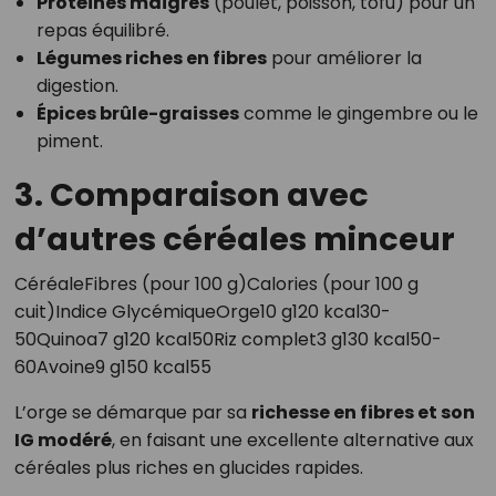
Protéines maigres
(poulet, poisson, tofu) pour un
repas équilibré.
Légumes riches en fibres
pour améliorer la
digestion.
Épices brûle-graisses
comme le gingembre ou le
piment.
3. Comparaison avec
d’autres céréales minceur
CéréaleFibres (pour 100 g)Calories (pour 100 g
cuit)Indice GlycémiqueOrge10 g120 kcal30-
50Quinoa7 g120 kcal50Riz complet3 g130 kcal50-
60Avoine9 g150 kcal55
L’orge se démarque par sa
richesse en fibres et son
IG modéré
, en faisant une excellente alternative aux
céréales plus riches en glucides rapides.