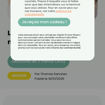
courriels, l'heure à laquelle vous le faites
ainsi que des informations sur le terminal
que vous utilisez. Pour en savoir plus sur
ces traceurs, voir notre
politique de
confidentialité
.
Je reçois mon cadeau !
L’orge pour maigrir, ça
Votre adresse email sera utilisée par Digital Prisma Players
pour vous envoyer votre newsletter contenant des offres
marche ?
commerciales personnalisées. Vous pourrez vous
désinscrire en utilisant le lien de désabonnement intégré
dans la newsletter. Pour en savoir plus et exercer vos droits,
prenez connaissance de notre
Charte de Confidentialité
.
Découvrez les 11 menus CROQ
Par
Thomas Sanchez
MINCEUR
Publié le
16/01/2025