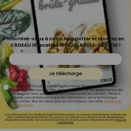
Inscrivez-vous à notre Newsletter et recevez en
CADEAU 15 recettes SPÉCIAL BRÛLE-GRAISSE !
Je télécharge
Je consens à ce que la société Digital Prisma Players analyse le taux
d'ouverture des courriels pour mesurer et optimiser les performances des
campagnes. Nous pourrons savoir si vous ouvrez les courriels, l'heure à
laquelle vous le faites ainsi que des informations sur le terminal que
vous utilisez. Pour en savoir plus sur ces traceurs, voir notre
politique de
confidentialité
.
Votre adresse email sera utilisée par Digital Prisma Playerspour vous envoyer votre newsletter contenant des
offres commerciales personnalisées. Vous pourrez vous désinscrire en utilisant le lien de désabonnement
intégré dans la newsletter. Pour en savoir plus et exercer vos droits, prenez connaissance de notre
Charte de
Confidentialité.