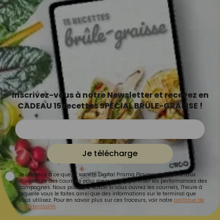
Inscrivez-vous à notre Newsletter et recevez en
CADEAU 15 recettes SPÉCIAL BRÛLE-GRAISSE !
Je télécharge
Je consens à ce que la société Digital Prisma Players analyse le taux
d'ouverture des courriels pour mesurer et optimiser les performances des
campagnes. Nous pourrons savoir si vous ouvrez les courriels, l'heure à
laquelle vous le faites ainsi que des informations sur le terminal que
vous utilisez. Pour en savoir plus sur ces traceurs, voir notre
politique de
confidentialité
.