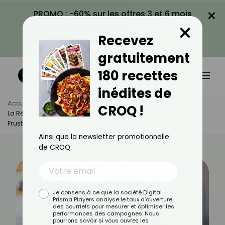
×
PROMO : -60% sur les offres 3 et 6 mois
×
avec le code CROQ60
Recevez
VOIR LA PROMO
gratuitement
180 recettes
inédites de
Accueil
Actus
Minceur
CROQ !
La Règle Des 80/20 : La Méthode Qui Permet De Maigrir Sans
Frustration
Ainsi que la newsletter promotionnelle
de CROQ.
Je consens à ce que la société Digital
Prisma Players analyse le taux d'ouverture
des courriels pour mesurer et optimiser les
performances des campagnes. Nous
pourrons savoir si vous ouvrez les