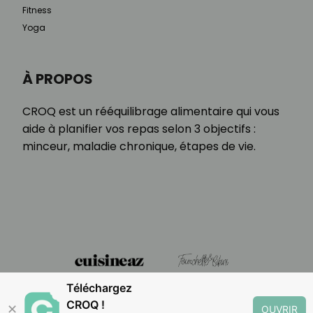
Fitness
Yoga
À PROPOS
CROQ est un rééquilibrage alimentaire qui vous
aide à planifier vos repas selon 3 objectifs :
minceur, maladie chronique, étapes de vie.
Téléchargez
CROQ !
✕
OUVRIR