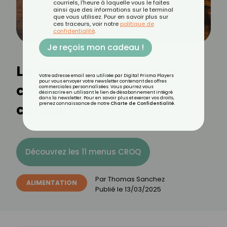
courriels, l'heure à laquelle vous le faites
ainsi que des informations sur le terminal
que vous utilisez. Pour en savoir plus sur
ces traceurs, voir notre
politique de
confidentialité
.
Je reçois mon cadeau !
La vergeoise : bienfaits,
Votre adresse email sera utilisée par Digital Prisma Players
pour vous envoyer votre newsletter contenant des offres
calories et utilisation en
commerciales personnalisées. Vous pourrez vous
désinscrire en utilisant le lien de désabonnement intégré
dans la newsletter. Pour en savoir plus et exercer vos droits,
cuisine
prenez connaissance de notre
Charte de Confidentialité
.
Découvrez les 11 menus CROQ
Par
Thomas Sanchez
ALIMENTATION
Publié le
13/03/2025