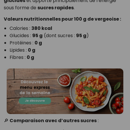
glucides
et apporte principalement de l’énergie
sous forme de
sucres rapides
.
Valeurs nutritionnelles pour 100 g de vergeoise :
Calories :
380 kcal
Glucides :
95 g
(dont sucres :
95 g
)
Protéines :
0 g
Lipides :
0 g
Fibres :
0 g
🔎
Comparaison avec d’autres sucres
: