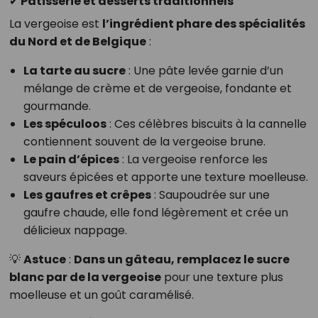
✔ Pâtisserie et desserts traditionnels
La vergeoise est
l’ingrédient phare des spécialités
du Nord et de Belgique
:
La tarte au sucre
: Une pâte levée garnie d’un
mélange de crème et de vergeoise, fondante et
gourmande.
Les spéculoos
: Ces célèbres biscuits à la cannelle
contiennent souvent de la vergeoise brune.
Le pain d’épices
: La vergeoise renforce les
saveurs épicées et apporte une texture moelleuse.
Les gaufres et crêpes
: Saupoudrée sur une
gaufre chaude, elle fond légèrement et crée un
délicieux nappage.
💡
Astuce
:
Dans un gâteau, remplacez le sucre
blanc par de la vergeoise
pour une texture plus
moelleuse et un goût caramélisé.