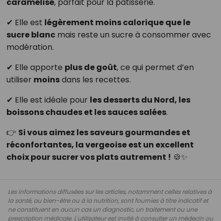
caramélisé
, parfait pour la pâtisserie.
✔ Elle est
légèrement moins calorique que le
sucre blanc
mais reste un sucre à consommer avec
modération.
✔ Elle apporte
plus de goût
, ce qui permet d’en
utiliser
moins
dans les recettes.
✔ Elle est idéale pour
les desserts du Nord, les
boissons chaudes et les sauces salées
.
👉
Si vous aimez les saveurs gourmandes et
réconfortantes, la vergeoise est un excellent
choix pour sucrer vos plats autrement !
🍪✨
Les informations diffusées sur les articles, notamment celles relatives à
la santé, au bien-être ou à la nutrition, sont fournies à titre indicatif et
ne constituent en aucun cas un diagnostic, un traitement ou une
prescription médicale. L'utilisateur est invité à consulter un médecin ou