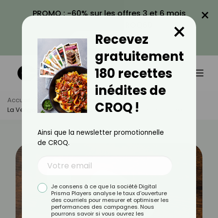
×
PROMO : -60% sur les offres 3 et 6 mois
×
avec le code CROQ60
Recevez
VOIR LA PROMO
gratuitement
180 recettes
inédites de
Accueil
Actus
Alimentation
CROQ !
La Vergeoise : Bienfaits, Calories Et Utilisation En Cuisine
Ainsi que la newsletter promotionnelle
de CROQ.
Je consens à ce que la société Digital
Prisma Players analyse le taux d'ouverture
des courriels pour mesurer et optimiser les
performances des campagnes. Nous
pourrons savoir si vous ouvrez les