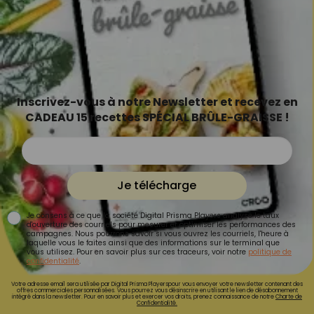
Inscrivez-vous à notre Newsletter et recevez en
CADEAU 15 recettes SPÉCIAL BRÛLE-GRAISSE !
Je télécharge
Je consens à ce que la société Digital Prisma Players analyse le taux
d'ouverture des courriels pour mesurer et optimiser les performances des
campagnes. Nous pourrons savoir si vous ouvrez les courriels, l'heure à
laquelle vous le faites ainsi que des informations sur le terminal que
vous utilisez. Pour en savoir plus sur ces traceurs, voir notre
politique de
confidentialité
.
Votre adresse email sera utilisée par Digital Prisma Playerspour vous envoyer votre newsletter contenant des
offres commerciales personnalisées. Vous pourrez vous désinscrire en utilisant le lien de désabonnement
intégré dans la newsletter. Pour en savoir plus et exercer vos droits, prenez connaissance de notre
Charte de
Confidentialité.