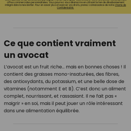
offres commerciales personnalisées. Vous pourrez vous désinscrire en utilisant le lien de désabonnement
intégré dans la newsletter. Pour en savoir plus et exercer vos droits, prenez connaissance de notre
Charte de
Confidentialité.
Ce que contient vraiment
un avocat
L’avocat est un fruit riche… mais en bonnes choses ! Il
contient des graisses mono-insaturées, des fibres,
des antioxydants, du potassium, et une belle dose de
vitamines (notamment E et B). C’est donc un aliment
complet, nourrissant, et rassasiant. Il ne fait pas «
maigrir » en soi, mais il peut jouer un rôle intéressant
dans une alimentation équilibrée.