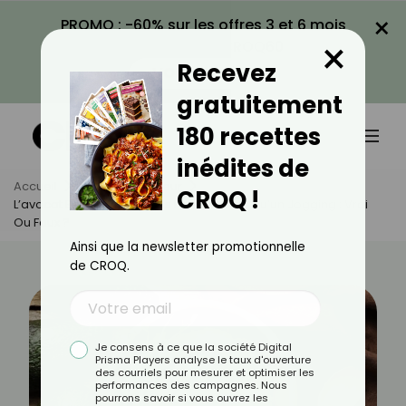
×
PROMO : -60% sur les offres 3 et 6 mois
×
avec le code CROQ60
Recevez
VOIR LA PROMO
gratuitement
180 recettes
inédites de
Accueil
Actus
Minceur
CROQ !
L’avocat Brûlerait Deux Fois Plus De Gras Qu’un Jogging : Vrai
Ou Faux ?
Ainsi que la newsletter promotionnelle
de CROQ.
Je consens à ce que la société Digital
Prisma Players analyse le taux d'ouverture
des courriels pour mesurer et optimiser les
performances des campagnes. Nous
pourrons savoir si vous ouvrez les