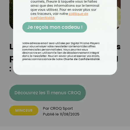
courriels, l'heure à laquelle vous le faites
ainsi que des informations sur le terminal
que vous utilisez. Pour en savoir plus sur
ces traceurs, voir notre
politique de
confidentialité
.
Je reçois mon cadeau !
L’avocat brûlerait deux fois
Votre adresse email sera utilisée par Digital Prisma Players
pour vous envoyer votre newsletter contenant des offres
commerciales personnalisées. Vous pourrez vous
désinscrire en utilisant le lien de désabonnement intégré
plus de gras qu’un jogging
dans la newsletter. Pour en savoir plus et exercer vos droits,
prenez connaissance de notre
Charte de Confidentialité
.
: vrai ou faux ?
Découvrez les 11 menus CROQ
Par
CROQ Sport
MINCEUR
Publié le
11/08/2025