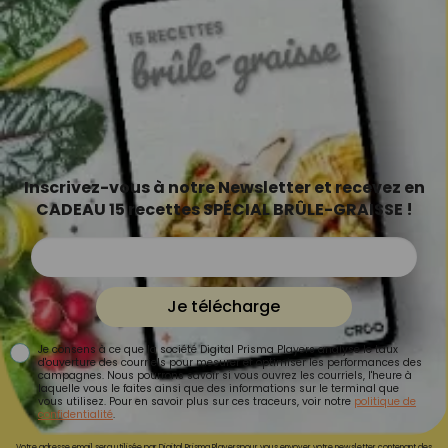
Inscrivez-vous à notre Newsletter et recevez en
CADEAU 15 recettes SPÉCIAL BRÛLE-GRAISSE !
Je télécharge
Je consens à ce que la société Digital Prisma Players analyse le taux
d'ouverture des courriels pour mesurer et optimiser les performances des
campagnes. Nous pourrons savoir si vous ouvrez les courriels, l'heure à
laquelle vous le faites ainsi que des informations sur le terminal que
vous utilisez. Pour en savoir plus sur ces traceurs, voir notre
politique de
confidentialité
.
Votre adresse email sera utilisée par Digital Prisma Playerspour vous envoyer votre newsletter contenant des