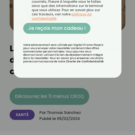
courriels, l'heure à laquelle vous le faites
ainsi que des informations sur le terminal
que vous utilisez. Pour en savoir plus sur
ces traceurs, voir notre
politique de
confidentialité
.
Je reçois mon cadeau !
Le Body Positive et la perte
Votre adresse email sera utilisée par Digital Prisma Players
pour vous envoyer votre newsletter contenant des offres
commerciales personnalisées. Vous pourrez vous
désinscrire en utilisant le lien de désabonnement intégré
de poids : conflit ou
dans la newsletter. Pour en savoir plus et exercer vos droits,
prenez connaissance de notre
Charte de Confidentialité
.
complémentarité ?
Découvrez les 11 menus CROQ
Par
Thomas Sanchez
SANTÉ
Publié le
05/02/2024