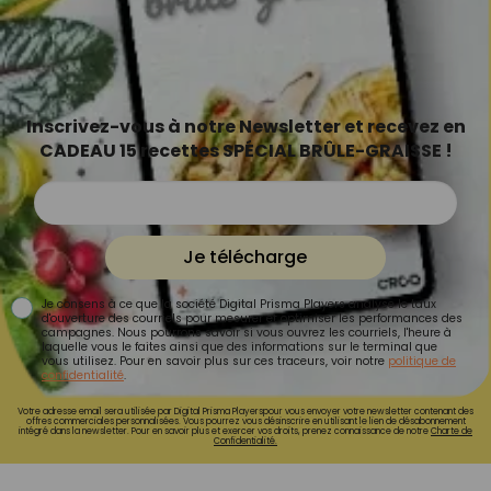
Inscrivez-vous à notre Newsletter et recevez en
CADEAU 15 recettes SPÉCIAL BRÛLE-GRAISSE !
Je télécharge
Je consens à ce que la société Digital Prisma Players analyse le taux
d'ouverture des courriels pour mesurer et optimiser les performances des
campagnes. Nous pourrons savoir si vous ouvrez les courriels, l'heure à
laquelle vous le faites ainsi que des informations sur le terminal que
vous utilisez. Pour en savoir plus sur ces traceurs, voir notre
politique de
confidentialité
.
Votre adresse email sera utilisée par Digital Prisma Playerspour vous envoyer votre newsletter contenant des
offres commerciales personnalisées. Vous pourrez vous désinscrire en utilisant le lien de désabonnement
intégré dans la newsletter. Pour en savoir plus et exercer vos droits, prenez connaissance de notre
Charte de
Confidentialité.