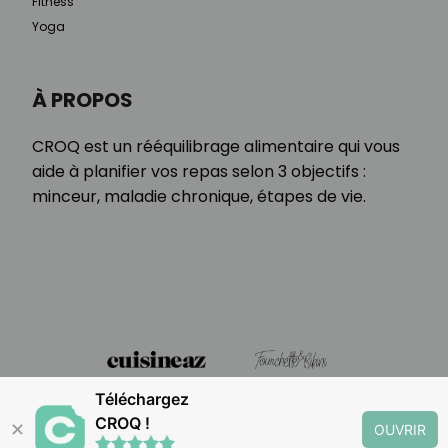
Fitness
Yoga
À PROPOS
CROQ est un rééquilibrage alimentaire qui vous
aide à planifier vos repas selon 3 objectifs :
minceur, maladie chronique, étapes de vie.
Téléchargez
CROQ !
✕
OUVRIR