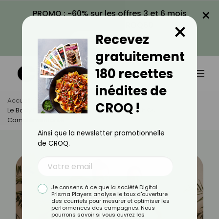
×
PROMO : -60% sur les offres 3 et 6 mois
×
avec le code CROQ60
Recevez
VOIR LA PROMO
gratuitement
180 recettes
inédites de
Accueil
Actus
Santé
CROQ !
Le Body Positive Et La Perte De Poids : Conflit Ou
Complémentarité ?
Ainsi que la newsletter promotionnelle
de CROQ.
Je consens à ce que la société Digital
Prisma Players analyse le taux d'ouverture
des courriels pour mesurer et optimiser les
performances des campagnes. Nous
pourrons savoir si vous ouvrez les