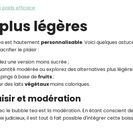
 poids efficace
 plus légères
tea est hautement
personnalisable
. Voici quelques astuc
rifier le plaisir :
z une version moins sucrée ;
quantité modérée
ou explorez des alternatives plus légère
ppings à base de
fruits
;
r des laits
végétaux
moins caloriques.
aisir et modération
c le bubble tea est la modération. En étant conscient d
 judicieux, il est tout à fait possible d'intégrer cette bois