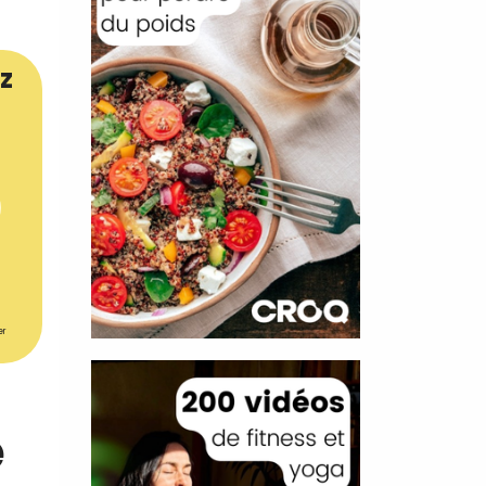
z
er
e