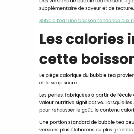
Des versions de bubble tea incluent égale
supplémentaire de saveur et de texture.
Bubble tea : une boisson tendance aux 
Les calories
cette boisson
Le piège calorique du bubble tea provie
et le sirop sucré.
Les
perles
, fabriquées à partir de fécu
valeur nutritive significative. Lorsqu'ell
pour rehausser le goût, le contenu calor
Une portion standard de bubble tea peut
versions plus élaborées ou plus grandes.