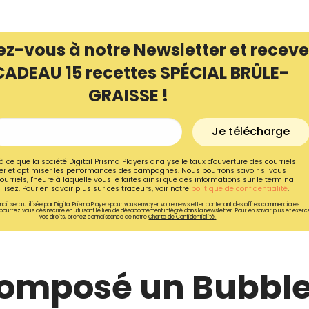
ez-vous à notre Newsletter et receve
CADEAU 15 recettes SPÉCIAL BRÛLE-
GRAISSE !
Je télécharge
à ce que la société Digital Prisma Players analyse le taux d'ouverture des courriels
r et optimiser les performances des campagnes. Nous pourrons savoir si vous
ourriels, l'heure à laquelle vous le faites ainsi que des informations sur le terminal
lisez. Pour en savoir plus sur ces traceurs, voir notre
politique de confidentialité
.
ail sera utilisée par Digital Prisma Playerspour vous envoyer votre newsletter contenant des offres commerciales
pourrez vous désinscrire en utilisant le lien de désabonnement intégré dans la newsletter. Pour en savoir plus et exerc
vos droits, prenez connaissance de notre
Charte de Confidentialité.
 composé un Bubbl