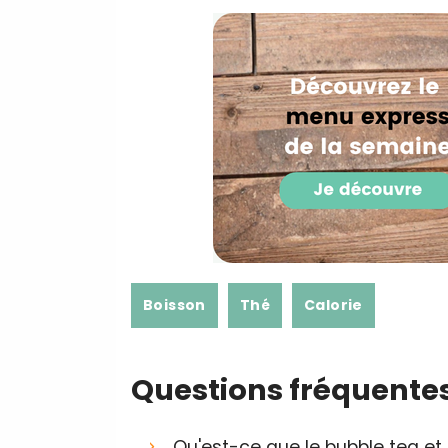
Boisson
Thé
Calorie
Questions fréquente
Qu'est-ce que le bubble tea et 