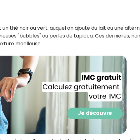
n thé noir ou vert, auquel on ajoute du lait ou une altern
ameuses "bubbles" ou perles de tapioca. Ces dernières, noi
exture moelleuse.
Recevez gratuitemen
recettes inédites de
!
Ainsi que la newsletter promotio