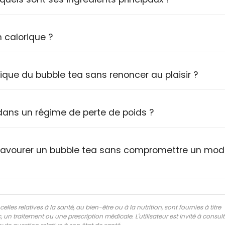
n calorique ?
ique du bubble tea sans renoncer au plaisir ?
 dans un régime de perte de poids ?
 savourer un bubble tea sans compromettre un mo
lles relatives à la santé, au bien-être ou à la nutrition, sont fournies à titre
 un traitement ou une prescription médicale. L'utilisateur est invité à consul