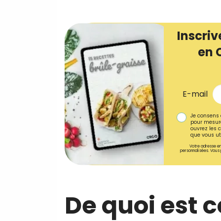
Inscriv
en 
E-mail
Je consens 
pour mesure
ouvrez les c
que vous uti
Votre adresse em
personnalisées. Vous 
De quoi est