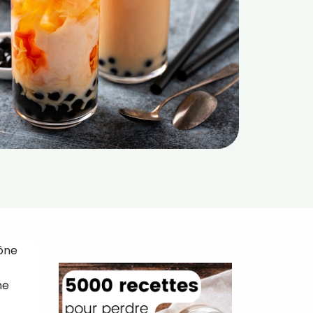
cône
he