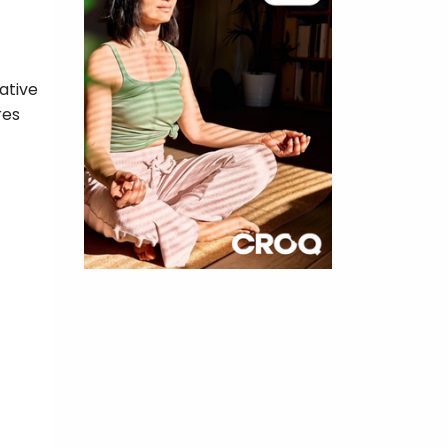
ative
res
×
t 180
 CROQ
nnelle de