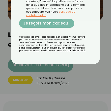
courriels, l'heure à laquelle vous le faites
ainsi que des informations sur le terminal
que vous utilisez. Pour en savoir plus sur
ces traceurs, voir notre
politique de
confidentialité
.
Je reçois mon cadeau !
Le lait d'amande est-il
Votre adresse email sera utilisée par Digital Prisma Players
pour vous envoyer votre newsletter contenant des offres
calorique ?
commerciales personnalisées. Vous pourrez vous
désinscrire en utilisant le lien de désabonnement intégré
dans la newsletter. Pour en savoir plus et exercer vos droits,
prenez connaissance de notre
Charte de Confidentialité
.
Découvrez les 11 menus CROQ
Par
CROQ Cuisine
MINCEUR
Publié le
07/09/2025