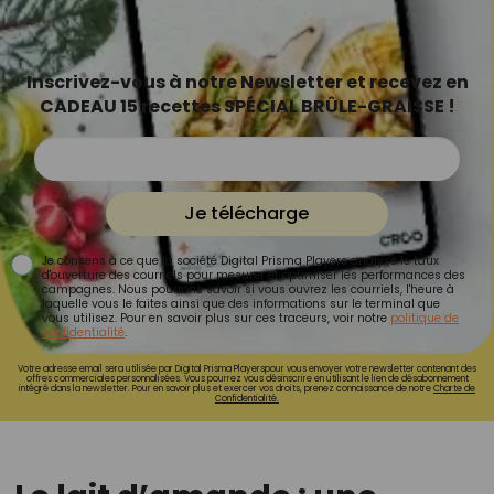
Inscrivez-vous à notre Newsletter et recevez en
CADEAU 15 recettes SPÉCIAL BRÛLE-GRAISSE !
Je télécharge
Je consens à ce que la société Digital Prisma Players analyse le taux
d'ouverture des courriels pour mesurer et optimiser les performances des
campagnes. Nous pourrons savoir si vous ouvrez les courriels, l'heure à
laquelle vous le faites ainsi que des informations sur le terminal que
vous utilisez. Pour en savoir plus sur ces traceurs, voir notre
politique de
confidentialité
.
Votre adresse email sera utilisée par Digital Prisma Playerspour vous envoyer votre newsletter contenant des
offres commerciales personnalisées. Vous pourrez vous désinscrire en utilisant le lien de désabonnement
intégré dans la newsletter. Pour en savoir plus et exercer vos droits, prenez connaissance de notre
Charte de
Confidentialité.