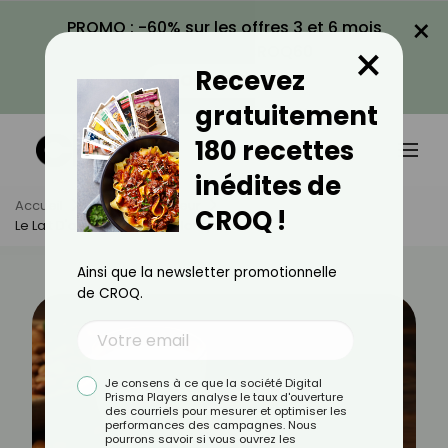
×
PROMO : -60% sur les offres 3 et 6 mois
×
avec le code CROQ60
Recevez
VOIR LA PROMO
gratuitement
180 recettes
inédites de
Accueil
Actus
Minceur
CROQ !
Le Lait D'amande Est-Il Calorique ?
Ainsi que la newsletter promotionnelle
de CROQ.
Je consens à ce que la société Digital
Prisma Players analyse le taux d'ouverture
des courriels pour mesurer et optimiser les
performances des campagnes. Nous
pourrons savoir si vous ouvrez les