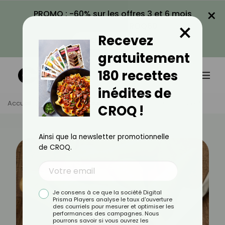
×
PROMO : -60% sur les offres 3 et 6 mois
×
avec le code CROQ60
Recevez
VOIR LA PROMO
gratuitement
180 recettes
inédites de
Accueil
Actus
Minceur
Le Panais Est-Il Calorique ?
CROQ !
Ainsi que la newsletter promotionnelle
de CROQ.
Je consens à ce que la société Digital
Prisma Players analyse le taux d'ouverture
des courriels pour mesurer et optimiser les
performances des campagnes. Nous
pourrons savoir si vous ouvrez les