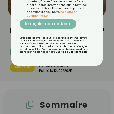
courriels, l'heure à laquelle vous le faites
ainsi que des informations sur le terminal
que vous utilisez. Pour en savoir plus sur
ces traceurs, voir notre
politique de
confidentialité
.
Je reçois mon cadeau !
Le panais est-il calorique ?
Votre adresse email sera utilisée par Digital Prisma Players
pour vous envoyer votre newsletter contenant des offres
commerciales personnalisées. Vous pourrez vous
désinscrire en utilisant le lien de désabonnement intégré
dans la newsletter. Pour en savoir plus et exercer vos droits,
Découvrez les 11 menus CROQ
prenez connaissance de notre
Charte de Confidentialité
.
Par
CROQ Cuisine
MINCEUR
Publié le
12/02/2025
Sommaire