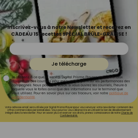
Inscrivez-vous à notre Newsletter et recevez en
CADEAU 15 recettes SPÉCIAL BRÛLE-GRAISSE !
Je télécharge
Je consens à ce que la société Digital Prisma Players analyse le taux
d'ouverture des courriels pour mesurer et optimiser les performances des
campagnes. Nous pourrons savoir si vous ouvrez les courriels, l'heure à
laquelle vous le faites ainsi que des informations sur le terminal que
vous utilisez. Pour en savoir plus sur ces traceurs, voir notre
politique de
confidentialité
.
Votre adresse email sera utilisée par Digital Prisma Playerspour vous envoyer votre newsletter contenant des
offres commerciales personnalisées. Vous pourrez vous désinscrire en utilisant le lien de désabonnement
intégré dans la newsletter. Pour en savoir plus et exercer vos droits, prenez connaissance de notre
Charte de
Confidentialité.