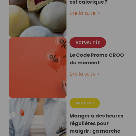
est calorique ?
Lire la suite
ACTUALITÉS
Le Code Promo CROQ
du moment
Lire la suite
MINCEUR
Manger à des heures
régulières pour
maigrir : ça marche