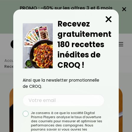
×
PROMO : -60% sur les offres 3 et 6 mois
×
avec le code CROQ60
Recevez
VOIR LA PROMO
gratuitement
180 recettes
inédites de
Accueil
Actus
Recettes
CROQ !
Recette De Soupe De Carottes Au Fromage Frais
Ainsi que la newsletter promotionnelle
de CROQ.
Je consens à ce que la société Digital
Prisma Players analyse le taux d'ouverture
des courriels pour mesurer et optimiser les
performances des campagnes. Nous
pourrons savoir si vous ouvrez les