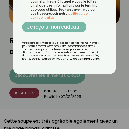
courriels, l'heure à laquelle vous le faites
ainsi que des informations sur le terminal
que vous utilisez. Pour en savoir plus sur
ces traceurs, voir notre
politique de
confidentialité
.
Je reçois mon cadeau !
Recette de Soupe de
Votre adresse email sera utilisée par Digital Prisma Players
pour vous envoyer votre newsletter contenant des offres
carottes au fromage frais
commerciales personnalisées. Vous pourrez vous
désinscrire en utilisant le lien de désabonnement intégré
dans la newsletter. Pour en savoir plus et exercer vos droits,
prenez connaissance de notre
Charte de Confidentialité
.
Découvrez les 11 menus CROQ
Par
CROQ Cuisine
RECETTES
Publié le
07/01/2025
Cette soupe est très agréable également avec un
mélange panais, carotte. ⁣