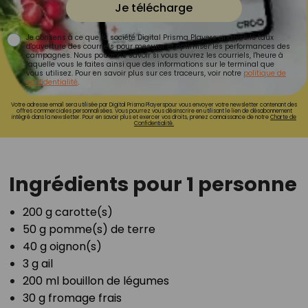
Je télécharge
Je consens à ce que la société Digital Prisma Players analyse le taux
d'ouverture des courriels pour mesurer et optimiser les performances des
campagnes. Nous pourrons savoir si vous ouvrez les courriels, l'heure à
laquelle vous le faites ainsi que des informations sur le terminal que
vous utilisez. Pour en savoir plus sur ces traceurs, voir notre
politique de
confidentialité
.
Votre adresse email sera utilisée par Digital Prisma Playerspour vous envoyer votre newsletter contenant des
offres commerciales personnalisées. Vous pourrez vous désinscrire en utilisant le lien de désabonnement
intégré dans la newsletter. Pour en savoir plus et exercer vos droits, prenez connaissance de notre
Charte de
Confidentialité.
⁣Ingrédients pour 1 personne
200 g carotte(s)⁣
50 g pomme(s) de terre⁣
40 g oignon(s)⁣
3 g ail⁣
200 ml bouillon de légumes⁣
30 g fromage frais ⁣