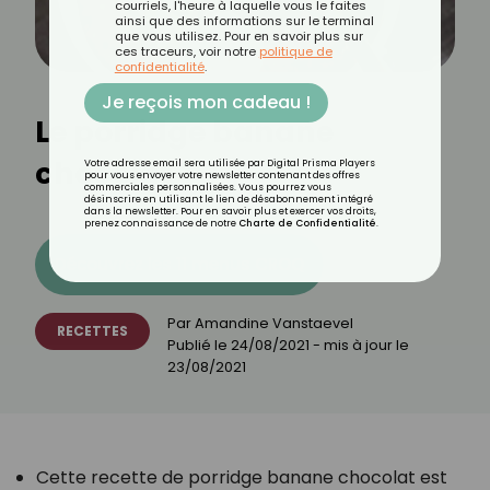
courriels, l'heure à laquelle vous le faites
ainsi que des informations sur le terminal
que vous utilisez. Pour en savoir plus sur
ces traceurs, voir notre
politique de
confidentialité
.
Je reçois mon cadeau !
Le porridge banane
chocolat
Votre adresse email sera utilisée par Digital Prisma Players
pour vous envoyer votre newsletter contenant des offres
commerciales personnalisées. Vous pourrez vous
désinscrire en utilisant le lien de désabonnement intégré
dans la newsletter. Pour en savoir plus et exercer vos droits,
prenez connaissance de notre
Charte de Confidentialité
.
Découvrez les 11 menus CROQ
Par
Amandine Vanstaevel
RECETTES
Publié le
24/08/2021
- mis à jour le
23/08/2021
Cette recette de porridge banane chocolat est