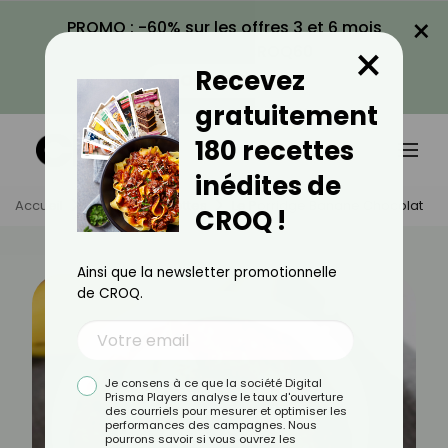
×
PROMO : -60% sur les offres 3 et 6 mois
×
avec le code CROQ60
Recevez
VOIR LA PROMO
gratuitement
180 recettes
inédites de
Accueil
Actus
Recettes
Le Porridge Banane Chocolat
CROQ !
Ainsi que la newsletter promotionnelle
de CROQ.
Je consens à ce que la société Digital
Prisma Players analyse le taux d'ouverture
des courriels pour mesurer et optimiser les
performances des campagnes. Nous
pourrons savoir si vous ouvrez les