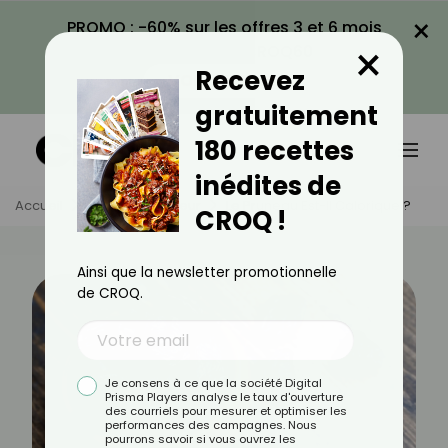
×
PROMO : -60% sur les offres 3 et 6 mois
×
avec le code CROQ60
Recevez
VOIR LA PROMO
gratuitement
180 recettes
inédites de
Accueil
Actus
Minceur
Le Pruneau Est-Il Calorique ?
CROQ !
Ainsi que la newsletter promotionnelle
de CROQ.
Je consens à ce que la société Digital
Prisma Players analyse le taux d'ouverture
des courriels pour mesurer et optimiser les
performances des campagnes. Nous
pourrons savoir si vous ouvrez les