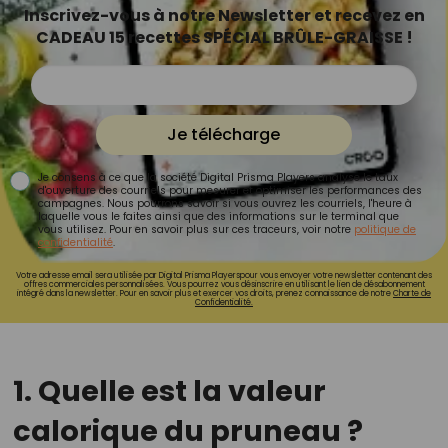
Inscrivez-vous à notre Newsletter et recevez en
CADEAU 15 recettes SPÉCIAL BRÛLE-GRAISSE !
Je télécharge
Je consens à ce que la société Digital Prisma Players analyse le taux
d'ouverture des courriels pour mesurer et optimiser les performances des
campagnes. Nous pourrons savoir si vous ouvrez les courriels, l'heure à
laquelle vous le faites ainsi que des informations sur le terminal que
vous utilisez. Pour en savoir plus sur ces traceurs, voir notre
politique de
confidentialité
.
Votre adresse email sera utilisée par Digital Prisma Playerspour vous envoyer votre newsletter contenant des
offres commerciales personnalisées. Vous pourrez vous désinscrire en utilisant le lien de désabonnement
intégré dans la newsletter. Pour en savoir plus et exercer vos droits, prenez connaissance de notre
Charte de
Confidentialité.
1. Quelle est la valeur
calorique du pruneau ?