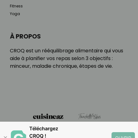
Fitness
Yoga
À PROPOS
CROQ est un rééquilibrage alimentaire qui vous
aide à planifier vos repas selon 3 objectifs :
minceur, maladie chronique, étapes de vie.
Téléchargez
CROQ !
✕
OUVRIR