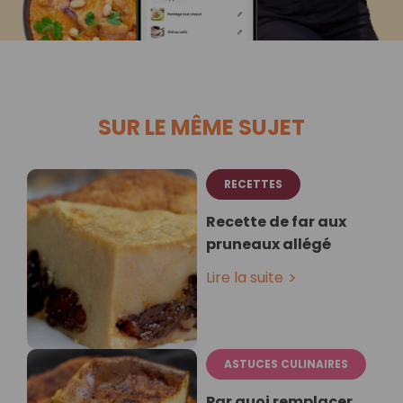
SUR LE MÊME SUJET
RECETTES
Recette de far aux
pruneaux allégé⁣
Lire la suite
ASTUCES CULINAIRES
Par quoi remplacer