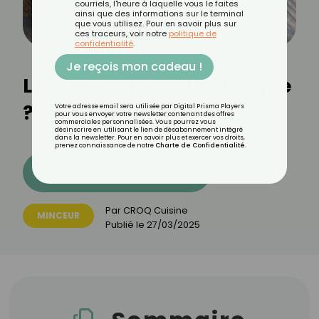
courriels, l'heure à laquelle vous le faites
ainsi que des informations sur le terminal
que vous utilisez. Pour en savoir plus sur
ces traceurs, voir notre
politique de
confidentialité
.
Je reçois mon cadeau !
Le pruneau est-il calorique
?
Votre adresse email sera utilisée par Digital Prisma Players
pour vous envoyer votre newsletter contenant des offres
commerciales personnalisées. Vous pourrez vous
désinscrire en utilisant le lien de désabonnement intégré
dans la newsletter. Pour en savoir plus et exercer vos droits,
prenez connaissance de notre
Charte de Confidentialité
.
Découvrez les 11 menus CROQ
Par
CROQ Cuisine
MINCEUR
Publié le
27/03/2025