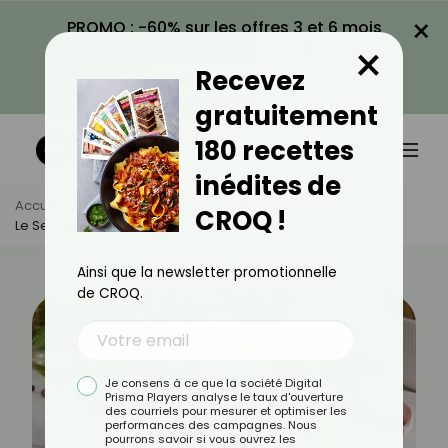
×
PROMO : -60% sur les offres 3 et 6 mois
×
avec le code CROQ60
Recevez
VOIR LA PROMO
gratuitement
180 recettes
inédites de
Accueil
Actus
Alimentation
CROQ !
Le Seitan : Alternative Protéinée Végétale À Découvrir
Ainsi que la newsletter promotionnelle
de CROQ.
Je consens à ce que la société Digital
Prisma Players analyse le taux d'ouverture
des courriels pour mesurer et optimiser les
performances des campagnes. Nous
pourrons savoir si vous ouvrez les