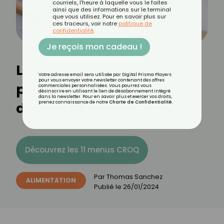
courriels, l'heure à laquelle vous le faites
ainsi que des informations sur le terminal
que vous utilisez. Pour en savoir plus sur
ces traceurs, voir notre
politique de
confidentialité
.
Je reçois mon cadeau !
Le seitan : alternative
Votre adresse email sera utilisée par Digital Prisma Players
pour vous envoyer votre newsletter contenant des offres
protéinée végétale à
commerciales personnalisées. Vous pourrez vous
désinscrire en utilisant le lien de désabonnement intégré
dans la newsletter. Pour en savoir plus et exercer vos droits,
découvrir
prenez connaissance de notre
Charte de Confidentialité
.
Découvrez les 11 menus CROQ
Par
Thomas Sanchez
ALIMENTATION
Publié le
26/01/2024