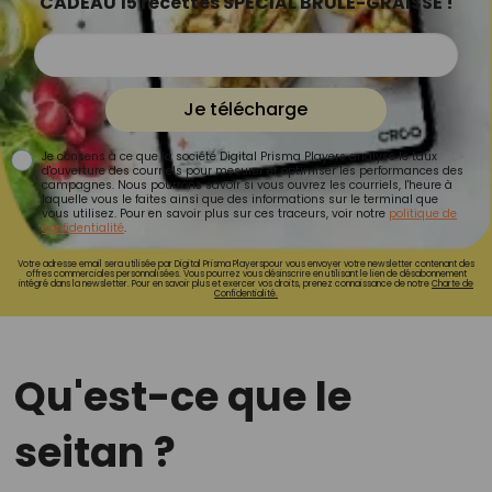
CADEAU 15 recettes SPÉCIAL BRÛLE-GRAISSE !
Je télécharge
Je consens à ce que la société Digital Prisma Players analyse le taux
d'ouverture des courriels pour mesurer et optimiser les performances des
campagnes. Nous pourrons savoir si vous ouvrez les courriels, l'heure à
laquelle vous le faites ainsi que des informations sur le terminal que
vous utilisez. Pour en savoir plus sur ces traceurs, voir notre
politique de
confidentialité
.
Votre adresse email sera utilisée par Digital Prisma Playerspour vous envoyer votre newsletter contenant des
offres commerciales personnalisées. Vous pourrez vous désinscrire en utilisant le lien de désabonnement
intégré dans la newsletter. Pour en savoir plus et exercer vos droits, prenez connaissance de notre
Charte de
Confidentialité.
Qu'est-ce que le
seitan ?