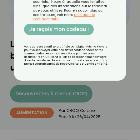
courriels, l'heure à laquelle vous le faites
ainsi que des informations sur le terminal
que vous utilisez. Pour en savoir plus sur
ces traceurs, voir notre
politique de
confidentialité
.
Je reçois mon cadeau !
Le sirop de menthe :
Votre adresse email sera utilisée par Digital Prisma Players
pour vous envoyer votre newsletter contenant des offres
bienfaits, calories et
commerciales personnalisées. Vous pourrez vous
désinscrire en utilisant le lien de désabonnement intégré
dans la newsletter. Pour en savoir plus et exercer vos droits,
utilisation en cuisine
prenez connaissance de notre
Charte de Confidentialité
.
Découvrez les 11 menus CROQ
Par
CROQ Cuisine
ALIMENTATION
Publié le
26/04/2025