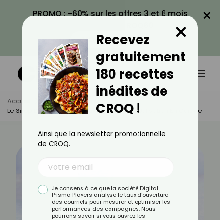
×
PROMO : -60% sur les offres 3 et 6 mois
×
avec le code CROQ60
Recevez
VOIR LA PROMO
gratuitement
180 recettes
inédites de
Accueil
Actus
Alimentation
CROQ !
Le Sirop De Menthe : Bienfaits, Calories Et Utilisation En Cuisine
Ainsi que la newsletter promotionnelle
de CROQ.
Je consens à ce que la société Digital
Prisma Players analyse le taux d'ouverture
des courriels pour mesurer et optimiser les
performances des campagnes. Nous
pourrons savoir si vous ouvrez les