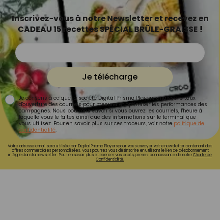
Inscrivez-vous à notre Newsletter et recevez en
CADEAU 15 recettes SPÉCIAL BRÛLE-GRAISSE !
Je télécharge
Je consens à ce que la société Digital Prisma Players analyse le taux
d'ouverture des courriels pour mesurer et optimiser les performances des
campagnes. Nous pourrons savoir si vous ouvrez les courriels, l'heure à
laquelle vous le faites ainsi que des informations sur le terminal que
vous utilisez. Pour en savoir plus sur ces traceurs, voir notre
politique de
confidentialité
.
Votre adresse email sera utilisée par Digital Prisma Playerspour vous envoyer votre newsletter contenant des
offres commerciales personnalisées. Vous pourrez vous désinscrire en utilisant le lien de désabonnement
intégré dans la newsletter. Pour en savoir plus et exercer vos droits, prenez connaissance de notre
Charte de
Confidentialité.