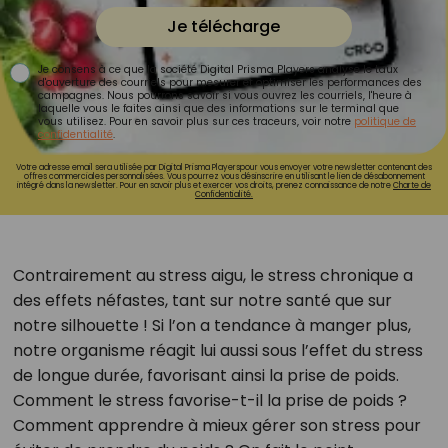
Je télécharge
Je consens à ce que la société Digital Prisma Players analyse le taux
d'ouverture des courriels pour mesurer et optimiser les performances des
campagnes. Nous pourrons savoir si vous ouvrez les courriels, l'heure à
laquelle vous le faites ainsi que des informations sur le terminal que
vous utilisez. Pour en savoir plus sur ces traceurs, voir notre
politique de
confidentialité
.
Votre adresse email sera utilisée par Digital Prisma Playerspour vous envoyer votre newsletter contenant des
offres commerciales personnalisées. Vous pourrez vous désinscrire en utilisant le lien de désabonnement
intégré dans la newsletter. Pour en savoir plus et exercer vos droits, prenez connaissance de notre
Charte de
Confidentialité.
Contrairement au stress aigu, le stress chronique a
des effets néfastes, tant sur notre santé que sur
notre silhouette ! Si l’on a tendance à manger plus,
notre organisme réagit lui aussi sous l’effet du stress
de longue durée, favorisant ainsi la prise de poids.
Comment le stress favorise-t-il la prise de poids ?
Comment apprendre à mieux gérer son stress pour