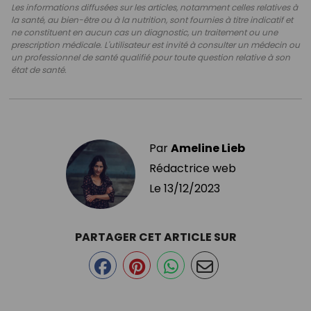
Les informations diffusées sur les articles, notamment celles relatives à
la santé, au bien-être ou à la nutrition, sont fournies à titre indicatif et
ne constituent en aucun cas un diagnostic, un traitement ou une
prescription médicale. L'utilisateur est invité à consulter un médecin ou
un professionnel de santé qualifié pour toute question relative à son
état de santé.
Par
Ameline Lieb
Rédactrice web
Le
13/12/2023
PARTAGER CET ARTICLE SUR