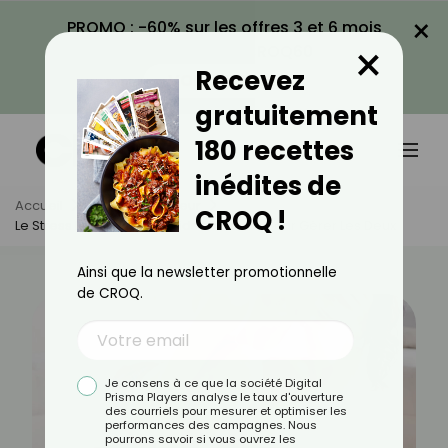
×
PROMO : -60% sur les offres 3 et 6 mois
×
avec le code CROQ60
Recevez
VOIR LA PROMO
gratuitement
180 recettes
inédites de
Accueil
Actus
Minceur
CROQ !
Le Stress Et La Prise De Poids : Conseils Pour Gérer Les Deux
Ainsi que la newsletter promotionnelle
de CROQ.
Je consens à ce que la société Digital
Prisma Players analyse le taux d'ouverture
des courriels pour mesurer et optimiser les
performances des campagnes. Nous
pourrons savoir si vous ouvrez les