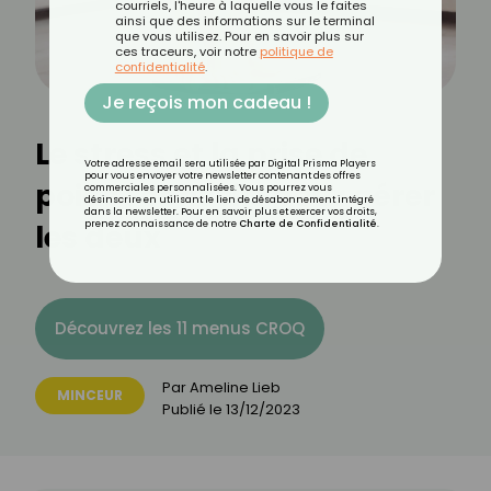
courriels, l'heure à laquelle vous le faites
ainsi que des informations sur le terminal
que vous utilisez. Pour en savoir plus sur
ces traceurs, voir notre
politique de
confidentialité
.
Je reçois mon cadeau !
Le stress et la prise de
Votre adresse email sera utilisée par Digital Prisma Players
pour vous envoyer votre newsletter contenant des offres
poids : conseils pour gérer
commerciales personnalisées. Vous pourrez vous
désinscrire en utilisant le lien de désabonnement intégré
dans la newsletter. Pour en savoir plus et exercer vos droits,
les deux
prenez connaissance de notre
Charte de Confidentialité
.
Découvrez les 11 menus CROQ
Par
Ameline Lieb
MINCEUR
Publié le
13/12/2023