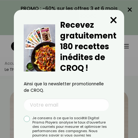
×
PROMO : -60% sur les offres 3 et 6 mois
×
avec le code CROQ60
Recevez
VOIR LA PROMO
gratuitement
180 recettes
inédites de
Accueil
Actus
Minceur
CROQ !
Le Thé Vert Est-Il Un Bon Coupe-Faim ?
Ainsi que la newsletter promotionnelle
de CROQ.
Je consens à ce que la société Digital
Prisma Players analyse le taux d'ouverture
des courriels pour mesurer et optimiser les
performances des campagnes. Nous
pourrons savoir si vous ouvrez les