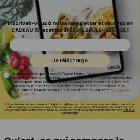
Inscrivez-vous à notre Newsletter et recevez en
CADEAU 15 recettes SPÉCIAL BRÛLE-GRAISSE !
Je télécharge
Je consens à ce que la société Digital Prisma Players analyse le taux
d'ouverture des courriels pour mesurer et optimiser les performances des
campagnes. Nous pourrons savoir si vous ouvrez les courriels, l'heure à
laquelle vous le faites ainsi que des informations sur le terminal que
vous utilisez. Pour en savoir plus sur ces traceurs, voir notre
politique de
confidentialité
.
Votre adresse email sera utilisée par Digital Prisma Playerspour vous envoyer votre newsletter contenant des
offres commerciales personnalisées. Vous pourrez vous désinscrire en utilisant le lien de désabonnement
intégré dans la newsletter. Pour en savoir plus et exercer vos droits, prenez connaissance de notre
Charte de
Confidentialité.