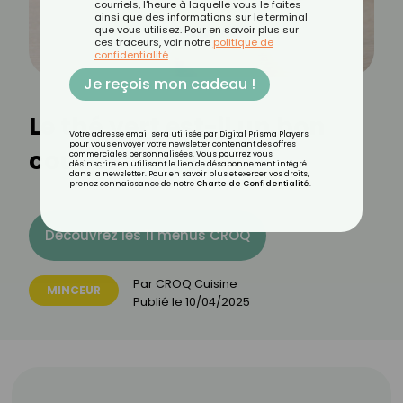
courriels, l'heure à laquelle vous le faites
ainsi que des informations sur le terminal
que vous utilisez. Pour en savoir plus sur
ces traceurs, voir notre
politique de
confidentialité
.
Je reçois mon cadeau !
Le thé vert est-il un bon
Votre adresse email sera utilisée par Digital Prisma Players
pour vous envoyer votre newsletter contenant des offres
coupe-faim ?
commerciales personnalisées. Vous pourrez vous
désinscrire en utilisant le lien de désabonnement intégré
dans la newsletter. Pour en savoir plus et exercer vos droits,
prenez connaissance de notre
Charte de Confidentialité
.
Découvrez les 11 menus CROQ
Par
CROQ Cuisine
MINCEUR
Publié le
10/04/2025