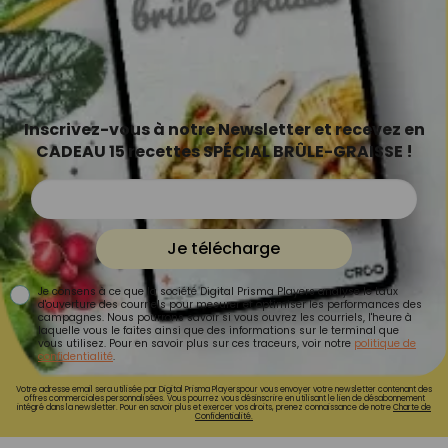
Inscrivez-vous à notre Newsletter et recevez en
CADEAU 15 recettes SPÉCIAL BRÛLE-GRAISSE !
Je télécharge
Je consens à ce que la société Digital Prisma Players analyse le taux
d'ouverture des courriels pour mesurer et optimiser les performances des
campagnes. Nous pourrons savoir si vous ouvrez les courriels, l'heure à
laquelle vous le faites ainsi que des informations sur le terminal que
vous utilisez. Pour en savoir plus sur ces traceurs, voir notre
politique de
confidentialité
.
Votre adresse email sera utilisée par Digital Prisma Playerspour vous envoyer votre newsletter contenant des
offres commerciales personnalisées. Vous pourrez vous désinscrire en utilisant le lien de désabonnement
intégré dans la newsletter. Pour en savoir plus et exercer vos droits, prenez connaissance de notre
Charte de
Confidentialité.