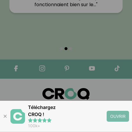
fonctionnaient bien sur le…"
Téléchargez
Apple Store
Google Play
CROQ !
✕
OUVRIR
100k+
Nous contacter