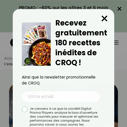
×
PROMO : -60% sur les offres 3 et 6 mois
×
avec le code CROQ60
Recevez
VOIR LA PROMO
gratuitement
180 recettes
inédites de
Accueil
Actus
Alimentation
CROQ !
L’eau Gazeuse Hydrate-T-Elle Autant Que L’eau Plate ?
Ainsi que la newsletter promotionnelle
de CROQ.
Je consens à ce que la société Digital
Prisma Players analyse le taux d'ouverture
des courriels pour mesurer et optimiser les
performances des campagnes. Nous
pourrons savoir si vous ouvrez les