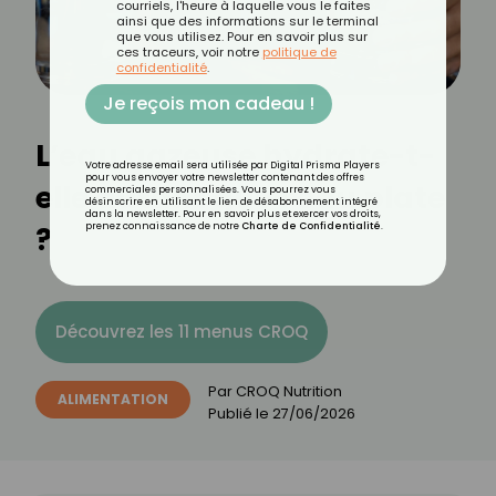
courriels, l'heure à laquelle vous le faites
ainsi que des informations sur le terminal
que vous utilisez. Pour en savoir plus sur
ces traceurs, voir notre
politique de
confidentialité
.
Je reçois mon cadeau !
L’eau gazeuse hydrate-t-
Votre adresse email sera utilisée par Digital Prisma Players
pour vous envoyer votre newsletter contenant des offres
elle autant que l’eau plate
commerciales personnalisées. Vous pourrez vous
désinscrire en utilisant le lien de désabonnement intégré
dans la newsletter. Pour en savoir plus et exercer vos droits,
?
prenez connaissance de notre
Charte de Confidentialité
.
Découvrez les 11 menus CROQ
Par
CROQ Nutrition
ALIMENTATION
Publié le
27/06/2026