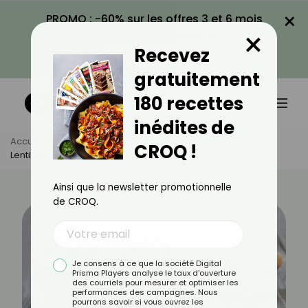
×
PROMO : -60% sur les offres 3 et 6 mois
×
avec le code CROQ60
Recevez
VOIR LA PROMO
gratuitement
180 recettes
inédites de
Accueil
Actus
Alimentation
CROQ !
Lentilles Vertes : Bienfaits, Calories Et Utilisation En Cuisine
Ainsi que la newsletter promotionnelle
de CROQ.
Je consens à ce que la société Digital
Prisma Players analyse le taux d'ouverture
des courriels pour mesurer et optimiser les
performances des campagnes. Nous
pourrons savoir si vous ouvrez les