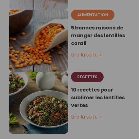
ALIMENTATION
5 bonnes raisons de
manger des lentilles
corail
Lire la suite
RECETTES
10 recettes pour
sublimer les lentilles
vertes
Lire la suite