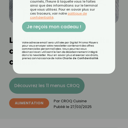
courriels, l'heure à laquelle vous le faites
ainsi que des informations sur le terminal
que vous utilisez. Pour en savoir plus sur
ces traceurs, voir notre
politique de
confidentialité
.
Je reçois mon cadeau !
Lentilles vertes : bienfaits,
Votre adresse email sera utilisée par Digital Prisma Players
pour vous envoyer votre newsletter contenant des offres
calories et utilisation en
commerciales personnalisées. Vous pourrez vous
désinscrire en utilisant le lien de désabonnement intégré
dans la newsletter. Pour en savoir plus et exercer vos droits,
cuisine
prenez connaissance de notre
Charte de Confidentialité
.
Découvrez les 11 menus CROQ
Par
CROQ Cuisine
ALIMENTATION
Publié le
27/03/2025