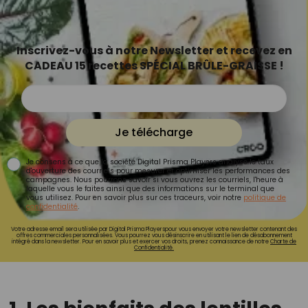
Inscrivez-vous à notre Newsletter et recevez en
CADEAU 15 recettes SPÉCIAL BRÛLE-GRAISSE !
Je télécharge
Je consens à ce que la société Digital Prisma Players analyse le taux
d'ouverture des courriels pour mesurer et optimiser les performances des
campagnes. Nous pourrons savoir si vous ouvrez les courriels, l'heure à
laquelle vous le faites ainsi que des informations sur le terminal que
vous utilisez. Pour en savoir plus sur ces traceurs, voir notre
politique de
confidentialité
.
Votre adresse email sera utilisée par Digital Prisma Playerspour vous envoyer votre newsletter contenant des
offres commerciales personnalisées. Vous pourrez vous désinscrire en utilisant le lien de désabonnement
intégré dans la newsletter. Pour en savoir plus et exercer vos droits, prenez connaissance de notre
Charte de
Confidentialité.