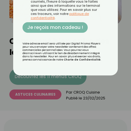
courriels, l'heure à laquelle vous le faites
ainsi que des informations sur le terminal
que vous utilisez. Pour en savoir plus sur
ces traceurs, voir notre
politique de
confidentialité
.
Je reçois mon cadeau !
Comment bien cuire des
Votre adresse email sera utilisée par Digital Prisma Players
pour vous envoyer votre newsletter contenant des offres
lentilles corail ?
commerciales personnalisées. Vous pourrez vous
désinscrire en utilisant le lien de désabonnement intégré
dans la newsletter. Pour en savoir plus et exercer vos droits,
prenez connaissance de notre
Charte de Confidentialité
.
Découvrez les 11 menus CROQ
Par
CROQ Cuisine
ASTUCES CULINAIRES
Publié le
23/02/2025