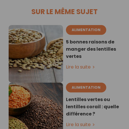
SUR LE MÊME SUJET
ALIMENTATION
5 bonnes raisons de
manger des lentilles
vertes
Lire la suite
ALIMENTATION
Lentilles vertes ou
lentilles corail : quelle
différence ?
Lire la suite