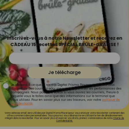
Inscrivez-vous à notre Newsletter et recevez en
CADEAU 15 recettes SPÉCIAL BRÛLE-GRAISSE !
Je télécharge
Je consens à ce que la société Digital Prisma Players analyse le taux
d'ouverture des courriels pour mesurer et optimiser les performances des
campagnes. Nous pourrons savoir si vous ouvrez les courriels, l'heure à
laquelle vous le faites ainsi que des informations sur le terminal que
vous utilisez. Pour en savoir plus sur ces traceurs, voir notre
politique de
confidentialité
.
Votre adresse email sera utilisée par Digital Prisma Playerspour vous envoyer votre newsletter contenant des
offres commerciales personnalisées. Vous pourrez vous désinscrire en utilisant le lien de désabonnement
intégré dans la newsletter. Pour en savoir plus et exercer vos droits, prenez connaissance de notre
Charte de
Confidentialité.