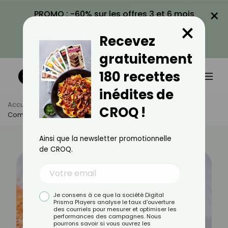
×
PROMO : -60% sur les offres 3 et 6 mois
×
avec le code CROQ60
Recevez
VOIR LA PROMO
gratuitement
180 recettes
inédites de
Accueil
Actus
Astuces Culinaires
CROQ !
Comment Bien Cuire Des Lentilles Corail ?
Ainsi que la newsletter promotionnelle
de CROQ.
Je consens à ce que la société Digital
Prisma Players analyse le taux d'ouverture
des courriels pour mesurer et optimiser les
performances des campagnes. Nous
pourrons savoir si vous ouvrez les