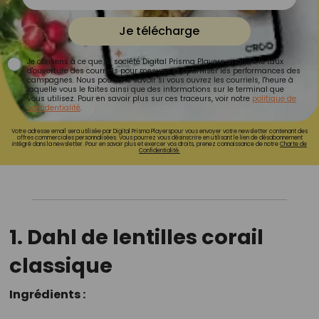
Je télécharge
Je consens à ce que la société Digital Prisma Players analyse le taux
d'ouverture des courriels pour mesurer et optimiser les performances des
campagnes. Nous pourrons savoir si vous ouvrez les courriels, l'heure à
laquelle vous le faites ainsi que des informations sur le terminal que
vous utilisez. Pour en savoir plus sur ces traceurs, voir notre
politique de
confidentialité
.
Votre adresse email sera utilisée par Digital Prisma Playerspour vous envoyer votre newsletter contenant des
offres commerciales personnalisées. Vous pourrez vous désinscrire en utilisant le lien de désabonnement
intégré dans la newsletter. Pour en savoir plus et exercer vos droits, prenez connaissance de notre
Charte de
Confidentialité.
1. Dahl de lentilles corail
classique
Ingrédients :