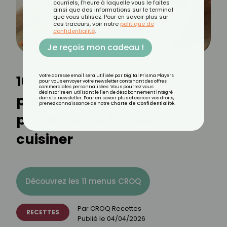
courriels, l'heure à laquelle vous le faites
ainsi que des informations sur le terminal
que vous utilisez. Pour en savoir plus sur
ces traceurs, voir notre
politique de
confidentialité
.
Je reçois mon cadeau !
10 recettes de dahls : des
Votre adresse email sera utilisée par Digital Prisma Players
pour vous envoyer votre newsletter contenant des offres
commerciales personnalisées. Vous pourrez vous
désinscrire en utilisant le lien de désabonnement intégré
plats réconfortants,
dans la newsletter. Pour en savoir plus et exercer vos droits,
prenez connaissance de notre
Charte de Confidentialité
.
parfumés et faciles à
cuisiner
Découvrez les 11 menus CROQ
Par
CROQ Recettes
RECETTES
Publié le
04/04/2026