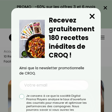
×
PROMO : -60% sur les offres 3 et 6 mois
×
avec le code CROQ60
Recevez
VOIR LA PROMO
gratuitement
180 recettes
inédites de
Accueil
Actus
Recettes
CROQ !
10 Recettes De Dahls : Des Plats Réconfortants, Parfumés Et
Faciles À Cuisiner
Ainsi que la newsletter promotionnelle
de CROQ.
Je consens à ce que la société Digital
Prisma Players analyse le taux d'ouverture
des courriels pour mesurer et optimiser les
performances des campagnes. Nous
pourrons savoir si vous ouvrez les