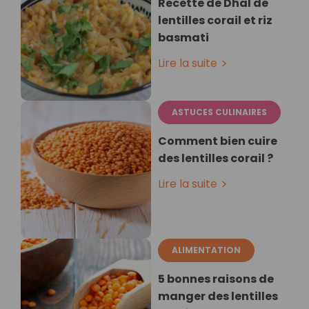
Recette de Dhal de
lentilles corail et riz
basmati
Lire la suite
ASTUCES CULINAIRES
Comment bien cuire
des lentilles corail ?
Lire la suite
ALIMENTATION
5 bonnes raisons de
manger des lentilles