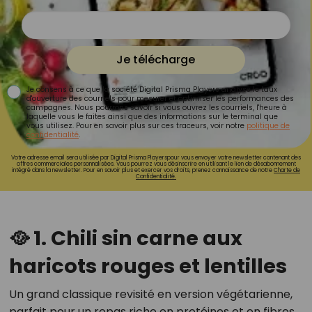
Je télécharge
Je consens à ce que la société Digital Prisma Players analyse le taux
d'ouverture des courriels pour mesurer et optimiser les performances des
campagnes. Nous pourrons savoir si vous ouvrez les courriels, l'heure à
laquelle vous le faites ainsi que des informations sur le terminal que
vous utilisez. Pour en savoir plus sur ces traceurs, voir notre
politique de
confidentialité
.
Votre adresse email sera utilisée par Digital Prisma Playerspour vous envoyer votre newsletter contenant des
offres commerciales personnalisées. Vous pourrez vous désinscrire en utilisant le lien de désabonnement
intégré dans la newsletter. Pour en savoir plus et exercer vos droits, prenez connaissance de notre
Charte de
Confidentialité.
🥘 1. Chili sin carne aux
haricots rouges et lentilles
Un grand classique revisité en version végétarienne,
parfait pour un repas riche en protéines et en fibres.