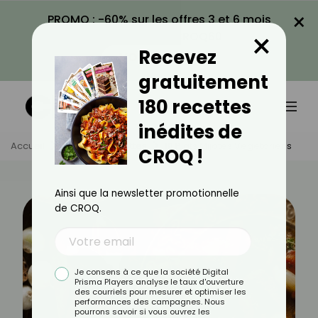
×
PROMO : -60% sur les offres 3 et 6 mois
×
avec le code CROQ60
Recevez
VOIR LA PROMO
gratuitement
180 recettes
inédites de
Accueil
Actus
Recettes
10 Plats Mijotés Végétariens
CROQ !
Ainsi que la newsletter promotionnelle
de CROQ.
Je consens à ce que la société Digital
Prisma Players analyse le taux d'ouverture
des courriels pour mesurer et optimiser les
performances des campagnes. Nous
pourrons savoir si vous ouvrez les