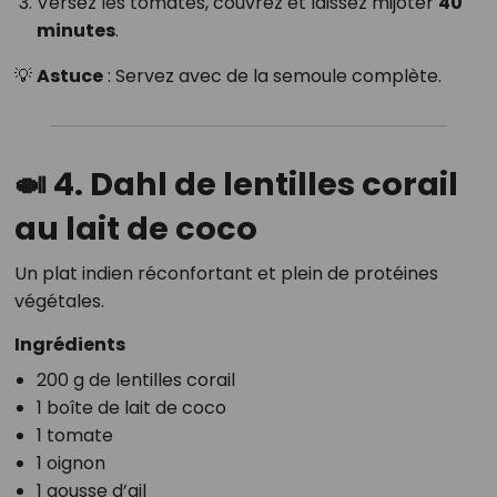
Versez les tomates, couvrez et laissez mijoter
40
minutes
.
💡
Astuce
: Servez avec de la semoule complète.
🍛 4. Dahl de lentilles corail
au lait de coco
Un plat indien réconfortant et plein de protéines
végétales.
Ingrédients
200 g de lentilles corail
1 boîte de lait de coco
1 tomate
1 oignon
1 gousse d’ail