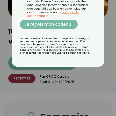
courriels, l'heure à laquelle vous le faites
ainsi que des informations sur le terminal
que vous utilisez. Pour en savoir plus sur
ces traceurs, voir notre
politique de
confidentialité
.
Je reçois mon cadeau !
10 plats mijotés
végétariens
Votre adresse email sera utilisée par Digital Prisma Players
pour vous envoyer votre newsletter contenant des offres
commerciales personnalisées. Vous pourrez vous
désinscrire en utilisant le lien de désabonnement intégré
dans la newsletter. Pour en savoir plus et exercer vos droits,
prenez connaissance de notre
Charte de Confidentialité
.
Découvrez les 11 menus CROQ
Par
CROQ Cuisine
RECETTES
Publié le
24/04/2025